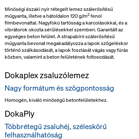
Minőségi északi nyír rétegelt lemez szálerősítésű
2
műgyanta, illetve a hátoldalon 120 g/m
fenol
filmbevonattal. Nagyfokú tartósság a karcolásokkal, és a
vibrátorok okozta sérülésekkel szemben. Garantált az
egységes beton felület. A strapabíró szálerősítésű
műgyanta bevonat megakadályozza a lapok szögeléskor
történő szálkásodását, a lapok foszlását vágás vagy fúrás
közben, valamint a beton felületének foltosodását.
Dokaplex zsaluzólemez
Nagy formátum és szögpontosság
Homogén, kiváló minőségű betonfelületekhez.
DokaPly
Többrétegű zsaluhéj, széleskörű
felhasználhatóság