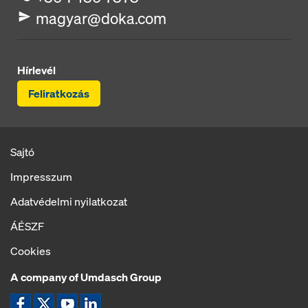
magyar@doka.com
Hírlevél
Feliratkozás
Sajtó
Impresszum
Adatvédelmi nyilatkozat
ÁÉSZF
Cookies
A company of Umdasch Group
Ikon Facebook
Ikon X
Ikon YouTube
Ikon LinkedIn