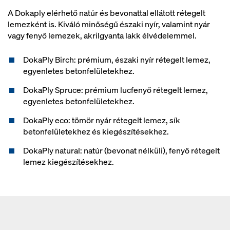
A Dokaply elérhető natúr és bevonattal ellátott rétegelt
lemezként is. Kiváló minőségű északi nyír, valamint nyár
vagy fenyő lemezek, akrilgyanta lakk élvédelemmel.
DokaPly Birch: prémium, északi nyír rétegelt lemez,
egyenletes betonfelületekhez.
DokaPly Spruce: prémium lucfenyő rétegelt lemez,
egyenletes betonfelületekhez.
DokaPly eco: tömör nyár rétegelt lemez, sík
betonfelületekhez és kiegészítésekhez.
DokaPly natural: natúr (bevonat nélküli), fenyő rétegelt
lemez kiegészítésekhez.