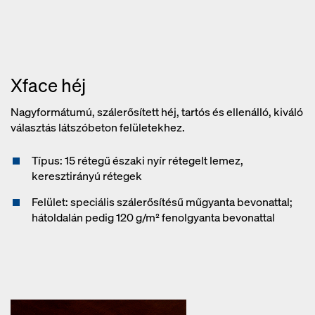
Xface héj
Nagyformátumú, szálerősített héj, tartós és ellenálló, kiváló
választás látszóbeton felületekhez.
Típus: 15 rétegű északi nyír rétegelt lemez,
keresztirányú rétegek
Felület: speciális szálerősítésű műgyanta bevonattal;
hátoldalán pedig 120 g/m² fenolgyanta bevonattal