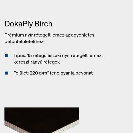
DokaPly Birch
Prémium nyír rétegelt lemez az egyenletes
betonfelületekhez
Típus: 15 rétegű északi nyír rétegelt lemez,
keresztirányú rétegek
Felület: 220 g/m² fenolgyanta bevonat