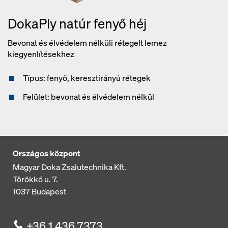
DokaPly natúr fenyő héj
Bevonat és élvédelem nélküli rétegelt lemez
kiegyenlítésekhez
Típus: fenyő, keresztirányú rétegek
Felület: bevonat és élvédelem nélkül
Országos központ
Magyar Doka Zsalutechnika Kft.
Törökkő u. 7.
1037
Budapest
+36 1 436 7373