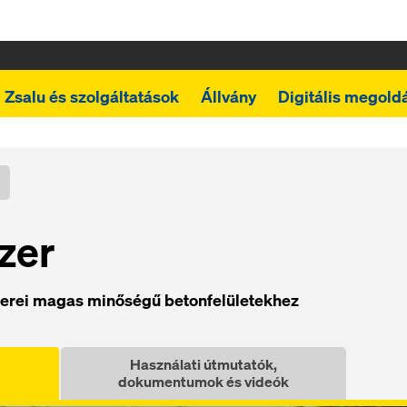
Zsalu és szolgáltatások
Állvány
Digitális megold
zer
zerei magas minőségű betonfelületekhez
Használati útmutatók,
dokumentumok és videók