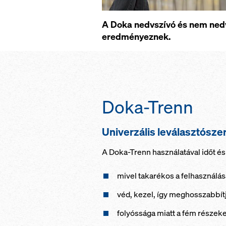
A Doka nedvszívó és nem nedv
eredményeznek.
Doka-Trenn
Univerzális leválasztósz
A Doka-Trenn használatával időt és
mivel takarékos a felhasználás
véd, kezel, így meghosszabbítj
folyóssága miatt a fém részeket