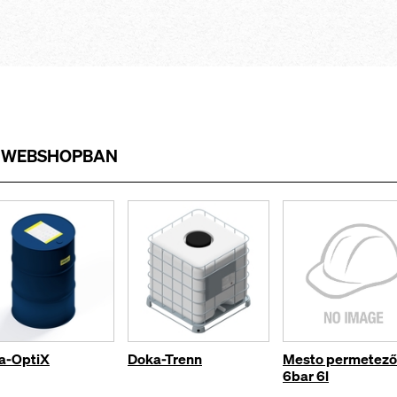
A
WEBSHOPBAN
a-OptiX
Doka-Trenn
Mesto permetező
6bar 6l