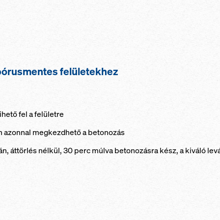
 pórusmentes felületekhez
ető fel a felületre
ően azonnal megkezdhető a betonozás
tán, áttörlés nélkül, 30 perc múlva betonozásra kész, a kiváló lev