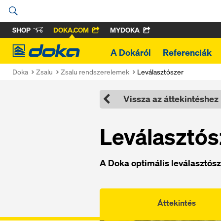
SHOP
DOKA.COM
MYDOKA
Doka
A Dokáról
Referenciák
Doka
Zsalu
Zsalu rendszerelemek
Leválasztószer
Vissza az áttekintéshez
Leválasztós
A Doka optimális leválasztós
Áttekintés