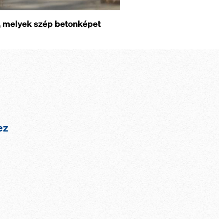
t, melyek szép betonképet
hez