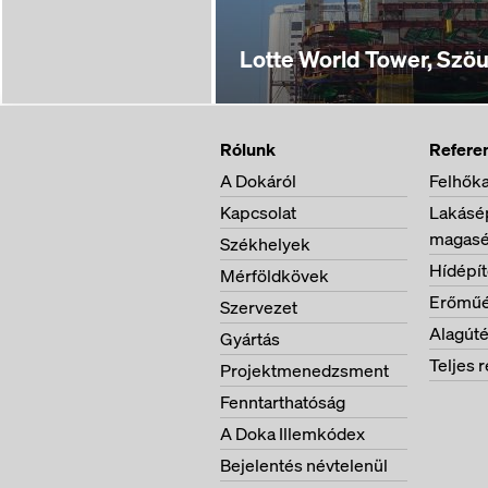
Lotte World Tower, Szöu
Rólunk
Refere
A Dokáról
Felhőka
Kapcsolat
Lakásép
magasé
Székhelyek
Hídépí
Mérföldkövek
Erőműé
Szervezet
Alagúté
Gyártás
Teljes r
Projektmenedzsment
Fenntarthatóság
A Doka Illemkódex
Bejelentés névtelenül