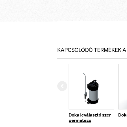
KAPCSOLÓDÓ TERMÉKEK 
Left
Doka leválasztó szer
Dok
permetező