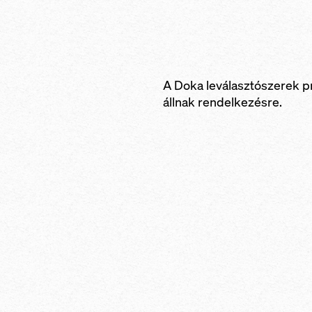
A Doka leválasztószerek p
állnak rendelkezésre.