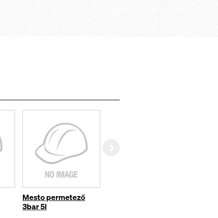
Right
Mesto permetező
Összes termék
3bar 5l
megtekintése a
webshopban