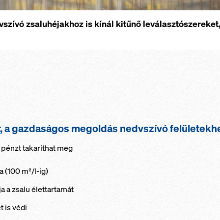
szívó zsaluhéjakhoz is kínál kitűnő leválasztószereke
er, a gazdaságos megoldás nedvszívó felületek
 pénzt takaríthat meg
a (100 m²/l-ig)
a a zsalu élettartamát
 is védi