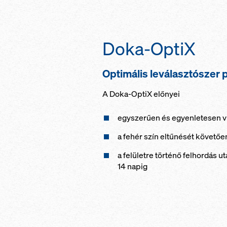
Doka-OptiX
Optimális leválasztószer
A Doka-OptiX előnyei
egyszerűen és egyenletesen vih
a fehér szín eltűnését követ
a felületre történő felhordás u
14 napig