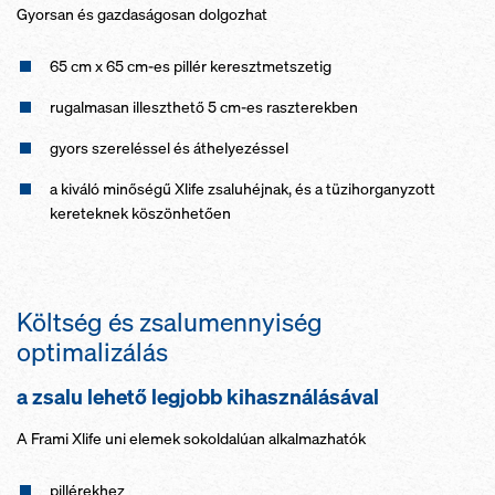
Gyorsan és gazdaságosan dolgozhat
65 cm x 65 cm-es pillér keresztmetszetig
rugalmasan illeszthető 5 cm-es raszterekben
gyors szereléssel és áthelyezéssel
a kiváló minőségű Xlife zsaluhéjnak, és a tüzihorganyzott
kereteknek köszönhetően
Költség és zsalumennyiség
optimalizálás
a zsalu lehető legjobb kihasználásával
A Frami Xlife uni elemek sokoldalúan alkalmazhatók
pillérekhez