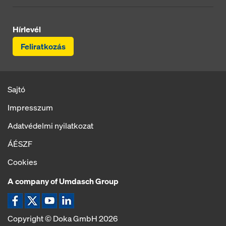
Hírlevél
Feliratkozás
Sajtó
Impresszum
Adatvédelmi nyilatkozat
ÁÉSZF
Cookies
A company of Umdasch Group
Ikon Facebook
Ikon X
Ikon YouTube
Ikon LinkedIn
Copyright © Doka GmbH 2026