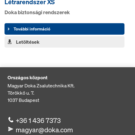
Létrarendszer XS
Doka biztonsági rendszerek
További információ
Letöltések
Országos központ
Magyar Doka Zsalutechnika Kft.
Törökkő u. 7.
1037
Budapest
+36 1 436 7373
magyar@doka.com