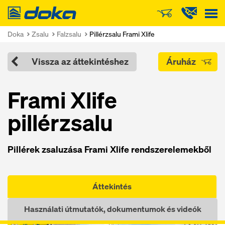
Doka
Doka
Zsalu
Falzsalu
Pillérzsalu Frami Xlife
Vissza az áttekintéshez
Áruház
Frami Xlife
pillérzsalu
Pillérek zsaluzása Frami Xlife rendszerelemekből
Áttekintés
Használati útmutatók, dokumentumok és videók