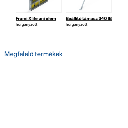
Frami Xlife uni elem
Beállító támasz 340 IB
Támrú
horganyzott
horganyzott
horgan
Megfelelő termékek