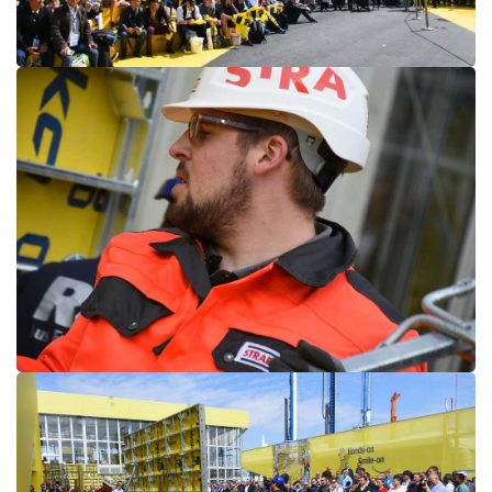
Open
Open