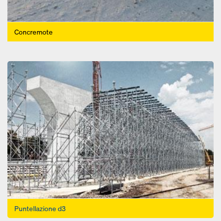
Concremote
Open
Puntellazione d3