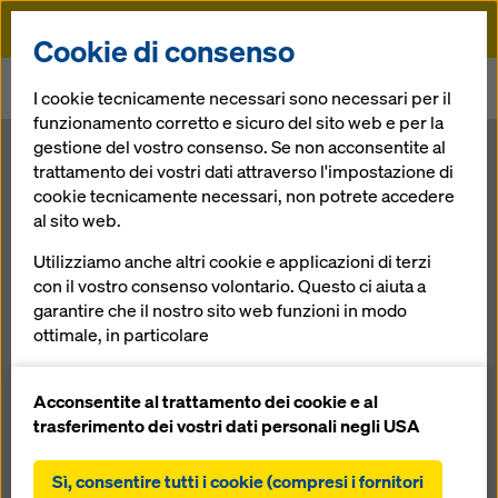
Doka
Cookie di consenso
Doka
News
I cookie tecnicamente necessari sono necessari per il
L'attenzione è focalizzata su queste rampe elicoidali
funzionamento corretto e sicuro del sito web e per la
gestione del vostro consenso. Se non acconsentite al
L'attenzione è
trattamento dei vostri dati attraverso l'impostazione di
cookie tecnicamente necessari, non potrete accedere
al sito web.
focalizzata su
Utilizziamo anche altri cookie e applicazioni di terzi
queste rampe
con il vostro consenso volontario. Questo ci aiuta a
garantire che il nostro sito web funzioni in modo
ottimale, in particolare
elicoidali
migliorare continuamente la funzionalità del
nostro sito web (cookie funzionali e statistici),
Acconsentite al trattamento dei cookie e al
facilitare un processo di acquisto senza problemi
trasferimento dei vostri dati personali negli USA
30.05.2011 |
Doka Germania
nell'online shop Doka (cookie funzionali e
statistici),
Sì, consentire tutti i cookie (compresi i fornitori