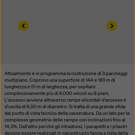
modificando le vostre
impostazioni dei cookie
cliccando su impostazioni dei cookie in fondo a questo
sito web e utilizzando le caselle di controllo
corrispondenti. Potete revocare il vostro consenso in
Left
Right
qualsiasi momento, con effetto futuro e senza
indicarne il motivo, cliccando su
impostazioni cookie
in fondo a questo sito web.
Potete trovare ulteriori informazioni sui nostri cookie
nella nostra informativa sulla privacy
. Vi offriamo
inoltre la possibilità di selezionare i vostri cookie
(impostazioni avanzate dei cookie).
Attualmente è in programma la costruzione di 3 parcheggi
multipiano. Coprono una superficie di 144 e 163 m di
lunghezza e 51 m di larghezza, per ospitare
complessivamente più di 8.000 veicoli su 8 piani.
L'accesso avviene attraverso rampe elicoidali d'accesso e
d'uscita di 8,50 m di diametro: Si tratta di una grande sfida
dal punto di vista tecnico della casseratura. Da un lato per le
complesse geometrie delle rampe con inclinazioni fino al
14,3%. Dall'altro perché gli intradossi, i parapetti e i pilastri
devono essere realizzati in calcestruzzo faccia a vista della