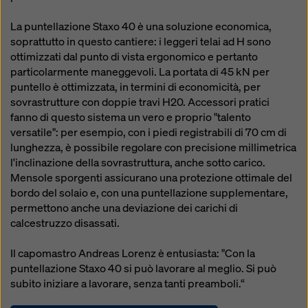
La puntellazione Staxo 40 è una soluzione economica,
soprattutto in questo cantiere: i leggeri telai ad H sono
ottimizzati dal punto di vista ergonomico e pertanto
particolarmente maneggevoli. La portata di 45 kN per
puntello è ottimizzata, in termini di economicità, per
sovrastrutture con doppie travi H20. Accessori pratici
fanno di questo sistema un vero e proprio "talento
versatile": per esempio, con i piedi registrabili di 70 cm di
lunghezza, è possibile regolare con precisione millimetrica
l'inclinazione della sovrastruttura, anche sotto carico.
Mensole sporgenti assicurano una protezione ottimale del
bordo del solaio e, con una puntellazione supplementare,
permettono anche una deviazione dei carichi di
calcestruzzo disassati.
Il capomastro Andreas Lorenz è entusiasta: "Con la
puntellazione Staxo 40 si può lavorare al meglio. Si può
subito iniziare a lavorare, senza tanti preamboli.“