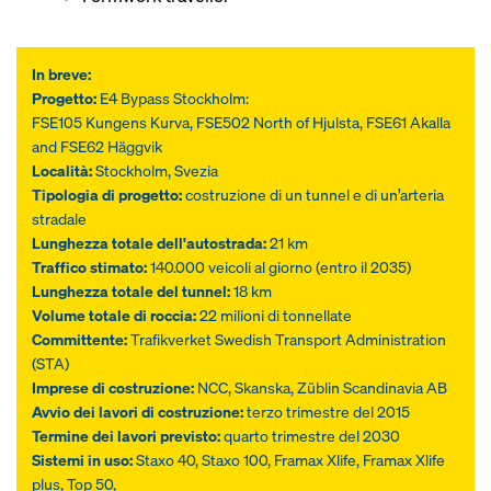
In breve:
Progetto:
E4 Bypass Stockholm:
FSE105 Kungens Kurva, FSE502 North of Hjulsta, FSE61 Akalla
and FSE62 Häggvik
Località:
Stockholm, Svezia
Tipologia di progetto:
costruzione di un tunnel e di un’arteria
stradale
Lunghezza totale dell'autostrada:
21 km
Traffico stimato:
140.000 veicoli al giorno (entro il 2035)
Lunghezza totale del tunnel:
18 km
Volume totale di roccia:
22 milioni di tonnellate
Committente:
Trafikverket Swedish Transport Administration
(STA)
Imprese di costruzione:
NCC, Skanska, Züblin Scandinavia AB
Avvio dei lavori di costruzione:
terzo trimestre del 2015
Termine dei lavori previsto:
quarto trimestre del 2030
Sistemi in uso:
Staxo 40, Staxo 100, Framax Xlife, Framax Xlife
plus, Top 50,