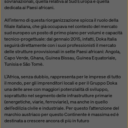
sovranazionali, quella relativa al Sud Europa e quella
dedicata ai Paesi africani.
All’interno di questa riorganizzazione spicca il ruolo della
filiale italiana, che già occupava nel contesto del mercato
sud europeo un posto di primo piano per volumi e capacità
tecnico-progettuale: dal gennaio 2015, infatti, Doka Italia
seguirà direttamente con i suoi professionisti il mercato
delle strutture provvisionali in sette Paesi africani: Angola,
Capo Verde, Ghana, Guinea Bissau, Guinea Equatoriale,
Tunisia e São Tomè.
L’Africa, senza dubbio, rappresenta per le imprese di tutto
il mondo, per gli imprenditori locali e per il Gruppo Doka
una delle aree con maggiori potenzialità di sviluppo,
soprattutto nel segmento delle infrastrutture primarie
(energetiche, viarie, ferroviarie), ma anche in quello
dell’edilizia civile e industriale. Per questo l’attenzione del
marchio austriaco per questo Continente è massima ed è
destinata a crescere ancora di più in futuro