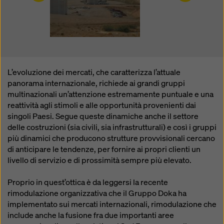
modificando le vostre
impostazioni dei cookie
cliccando su impostazioni dei cookie in fondo a questo
sito web e utilizzando le caselle di controllo
corrispondenti. Potete revocare il vostro consenso in
qualsiasi momento, con effetto futuro e senza
indicarne il motivo, cliccando su
impostazioni cookie
in fondo a questo sito web.
L’evoluzione dei mercati, che caratterizza l’attuale
panorama internazionale, richiede ai grandi gruppi
Potete trovare ulteriori informazioni sui nostri cookie
multinazionali un’attenzione estremamente puntuale e una
nella nostra informativa sulla privacy
. Vi offriamo
reattività agli stimoli e alle opportunità provenienti dai
inoltre la possibilità di selezionare i vostri cookie
singoli Paesi. Segue queste dinamiche anche il settore
(impostazioni avanzate dei cookie).
delle costruzioni (sia civili, sia infrastrutturali) e così i gruppi
più dinamici che producono strutture provvisionali cercano
di anticipare le tendenze, per fornire ai propri clienti un
livello di servizio e di prossimità sempre più elevato.
Proprio in quest’ottica è da leggersi la recente
rimodulazione organizzativa che il Gruppo Doka ha
implementato sui mercati internazionali, rimodulazione che
include anche la fusione fra due importanti aree