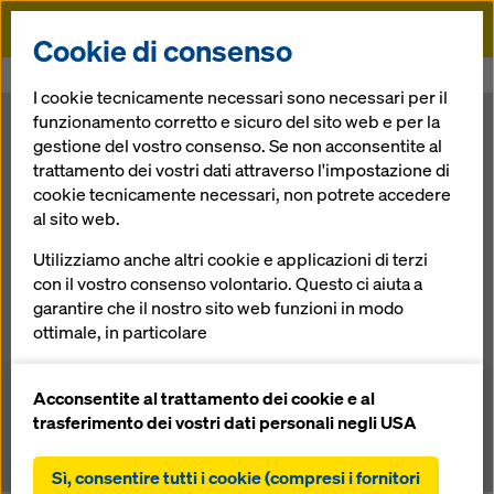
Doka
Cookie di consenso
Doka
News
Doka Italia seguirà anche i Paesi africani
I cookie tecnicamente necessari sono necessari per il
funzionamento corretto e sicuro del sito web e per la
Doka Italia
gestione del vostro consenso. Se non acconsentite al
trattamento dei vostri dati attraverso l'impostazione di
cookie tecnicamente necessari, non potrete accedere
seguirà anche i
al sito web.
Paesi africani
Utilizziamo anche altri cookie e applicazioni di terzi
con il vostro consenso volontario. Questo ci aiuta a
garantire che il nostro sito web funzioni in modo
ottimale, in particolare
04.02.2015 |
Stampa
migliorare continuamente la funzionalità del
nostro sito web (cookie funzionali e statistici),
Acconsentite al trattamento dei cookie e al
facilitare un processo di acquisto senza problemi
Download: Press release
trasferimento dei vostri dati personali negli USA
nell'online shop Doka (cookie funzionali e
statistici),
Sì, consentire tutti i cookie (compresi i fornitori