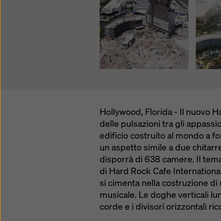
Hollywood, Florida - Il nuovo H
delle pulsazioni tra gli appassi
edificio costruito al mondo a fo
un aspetto simile a due chitarr
disporrà di 638 camere. Il tema
di Hard Rock Cafe International,
si cimenta nella costruzione di
musicale. Le doghe verticali lun
corde e i divisori orizzontali ric