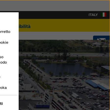
ITALY
Sostenibilità
rretto
ookie
CONTATTO
nso
 modo
SOFTWARE
e
SHOP
Doka
forme
ti