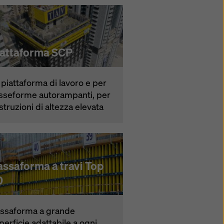
iattaforma SCP
 piattaforma di lavoro e per
s­seforme autorampanti, per
struzioni di altezza elevata
assaforma a travi Top
0
s­saforma a grande
perficie adattabile a ogni