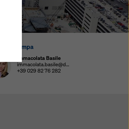
u
i
zi come
he
atezza
ensi
tatto stampa
ano
Immacolata Basile
i
immacolata.basile@doka.com
+39 029 82 76 282
do su
le di
mativa
ie