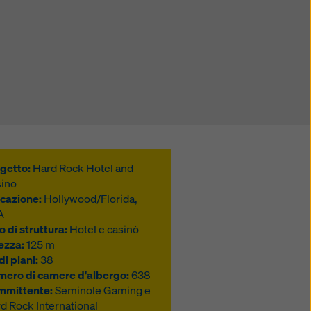
getto:
Hard Rock Hotel and
ino
cazione:
Hollywood/Florida,
A
o di struttura:
Hotel e casinò
ezza:
125 m
di piani:
38
ero di camere d'albergo:
638
mmittente:
Seminole Gaming e
d Rock International