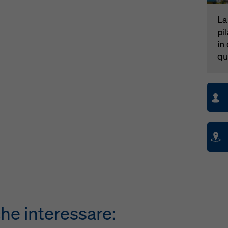
La
pi
in
qu
he interessare: