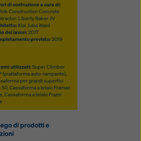
ori di costruzione a cura di:
folk Construction Concrete
tractor: Liberty Baker JV
hitetto:
Klai Juba Wald
io dei lavori:
2017
pletamento previsto:
2019
temi utilizzati:
Super Climber
 (piattaforma auto-rampante),
saforma per grandi superfici
 50, Cassaforma a telaio Framax
fe, Cassaforma a telaio Frami
fe
ego di prodotti e
zioni