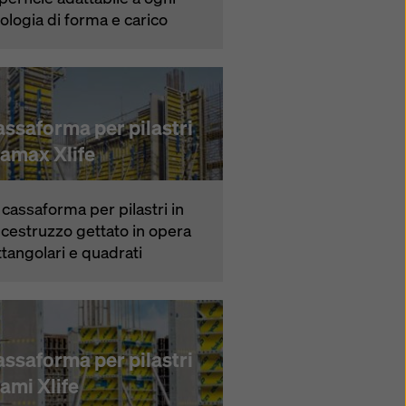
pologia di forma e carico
ssaforma per pilastri
ramax Xlife
 cas­saforma per pilastri in
lcestruzzo gettato in opera
ttangolari e quadrati
ssaforma per pilastri
ami Xlife