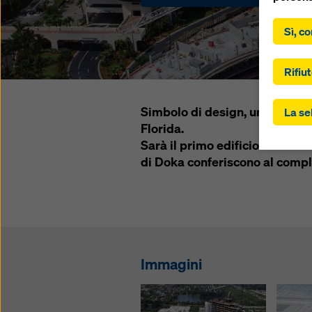
Facendo 
acconsen
Sì, co
“Accetta
controll
gli Stat
Rifiut
trasferi
ai sensi
Simbolo di design, un nuovo H
La se
dell'art
Florida.
Potrebbe
Sarà il primo edificio al mondo
soggetti
controll
di Doka conferiscono al compl
questo. 
“Rifiuta
impostaz
controll
momento,
imposta
Immagini
Potete t
sulla pr
(impost