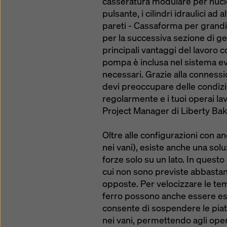
casseratura modulare per nuclei
pulsante, i cilindri idraulici ad
pareti - Cassaforma per grandi 
per la successiva sezione di ge
principali vantaggi del lavoro
pompa è inclusa nel sistema ev
necessari. Grazie alla connessi
devi preoccupare delle condizi
regolarmente e i tuoi operai la
Project Manager di Liberty Bak
Oltre alle configurazioni con an
nei vani), esiste anche una sol
forze solo su un lato. In questo
cui non sono previste abbastanz
opposte. Per velocizzare le tem
ferro possono anche essere eseg
consente di sospendere le piat
nei vani, permettendo agli opera