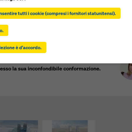
clic su “Consenti tutti i cookie (inclusi i fornitori statunitensi)”,
tite all'installazione e all'utilizzo di tutti i cookie. Facendo clic s
nsentire tutti i cookie (compresi i fornitori statunitensi).
 selezionati”, si acconsente ai cookie selezionati con le caselle d
o. Ciò può comportare anche il trasferimento di dati in paesi ter
i Uniti. Se le impostazioni selezionate includono anche fornitori c
o.
scono i dati a paesi terzi in cui non esiste una decisione di adegu
 dell'articolo 45 del GDPR e non esistono garanzie adeguate ai s
Con
ard Rock Hotel & Casino è in costruzione in
lezione è d'accordo.
icolo 46 del GDPR, il vostro consenso si estende anche a questo.
 esserci il rischio che i vostri dati trasmessi in questo modo si
 a forma di chitarra. I sistemi di casseforme
 all'accesso da parte delle autorità di questi paesi terzi a scopo d
o e monitoraggio e che non esistano rimedi legali efficaci contro
esso la sua inconfondibile conformazione.
Potete rifiutare tutti i cookie che richiedono il consenso cliccan
” o modificando le vostre
impostazioni dei cookie
cliccando su
ioni dei cookie in fondo a questo sito web e utilizzando le casel
o corrispondenti. Potete revocare il vostro consenso in qualsiasi
 con effetto futuro e senza indicarne il motivo, cliccando su
zioni cookie
in fondo a questo sito web.
rovare ulteriori informazioni sui nostri cookie
nella nostra infor
ivacy
. Vi offriamo inoltre la possibilità di selezionare i vostri cook
azioni avanzate dei cookie).