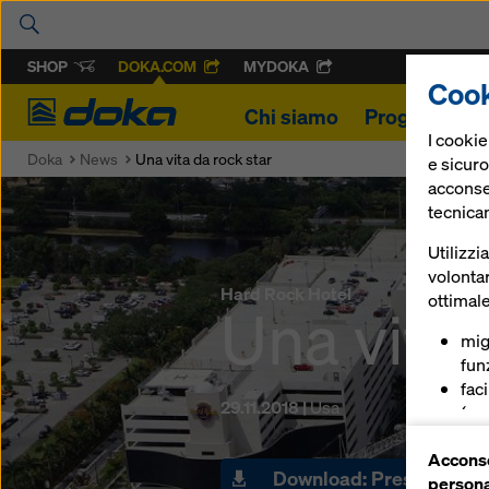
SHOP
DOKA.COM
MYDOKA
Cook
Doka
Chi siamo
Progetti
Pr
I cooki
Doka
News
Una vita da rock star
e sicuro
acconsen
tecnica
Utilizzi
volontar
Hard Rock Hotel
ottimale
Una vita 
mig
funz
fac
29.11.2018 |
Usa
(coo
ser
Acconse
(co
Download: Press Releas
persona