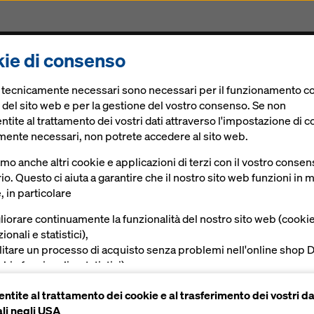
ie di consenso
odotti
Soluzioni digitali
News
Lavora con noi
e tecnicamente necessari sono necessari per il funzionamento co
 del sito web e per la gestione del vostro consenso. Se non
tite al trattamento dei vostri dati attraverso l'impostazione di c
mente necessari, non potrete accedere al sito web.
amo anche altri cookie e applicazioni di terzi con il vostro conse
io. Questo ci aiuta a garantire che il nostro sito web funzioni in
, in particolare
da rock star
liorare continuamente la funzionalità del nostro sito web (cooki
ionali e statistici),
ilitare un processo di acquisto senza problemi nell'online shop 
kie funzionali e statistici),
vire all'utente una pubblicità appropriata su determinate piatta
ntite al trattamento dei cookie e al trasferimento dei vostri da
okie di marketing).
e
Impiego di prodotti e soluzioni
Immagini
li negli USA