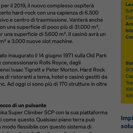
Lav
per il 2019, il nuovo complesso ospiterà
Suf
oncerto hard-rock con una capienza di 6.500
Con
isivo e centro di trasmissione. Vanterà anche
Arc
n una superficie di poco più di 31.000 m²,
Iniz
r una superficie di 5.600 m². Il casinò avrà un
Com
 m² e 3.000 nuove slot machine.
ato inaugurato il 14 giugno 1971 sulla Old Park
ex concessionario Rolls Royce, dagli
Sis
tensi Isaac Tigrett e Peter Morton. Hard Rock
SCP
Cas
 di ristoranti a tema, hotel e casinò gestiti da
Top
c. Ad oggi ci sono più di 170 strutture in oltre
Xli
Xli
tocco di un pulsante
ka Super Climber SCP con la sua piattaforma
Impi
ti come questo. Qualsiasi piano terra può
solu
 modo flessibile con questo sistema di