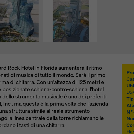
ard Rock Hotel in Florida aumenterà il ritmo
Pro
onati di musica di tutto il mondo. Sarà il primo
Cas
rma di chitarra. Con un'altezza di 125 metri e
Ubi
e posizionate schiena-contro-schiena, l'hotel
US
 dello strumento musicale è uno dei preferiti
Tip
 Inc., ma questa è la prima volta che l'azienda
Alt
 una struttura simile al reale strumento
N ° 
go la linea centrale della torre richiamano le
Num
ordano i tasti di una chitarra.
Co
Har