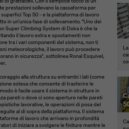
 di grattacieli. Con il semplice tocco di un
 alte prestazioni sollevano la cassaforma per
superfici Top 50 - e la piattaforma di lavoro
tto in un'unica fase di sollevamento. "Uno dei
 con Super Climbing System di Doka è che la
P
itando il lavoro extra e spostamenti non
one tra i vari componenti del sistema, non ti
La
oni meteorologiche, il lavoro può procedere
ca
vorano in sicurezza", sottolinea Ronal Esquivel,
co
er.
coraggio alla struttura su entrambi i lati (come
uzione estesa che consente di trasferire le
 modo è facile usare il sistema in strutture in
C
a pareti o dove ci sono aperture nelle pareti
5
pistiche lavorative, le operazioni di posa del
uite al di sopra della piattaforma. Il sistema
taforme di lavoro che arrivano in profondità
Ca
tori di iniziare a svolgere le finiture mentre le
su