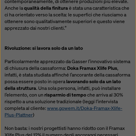
contemporaneamente, di ottenere produzioni più elevate.
Anche la
qualità della finitura
è stata una caratteristica che
ci ha orientato verso la scelta: le superfici che riusciamo a
ottenere sono qualitativamente superiori e questo viene
apprezzato dai nostri clienti.”
Rivoluzione: si lavora solo da un lato
Particolarmente apprezzato da Gasser l’innovativo sistema
di chiusura della cassaforma:
Doka Framax Xlife Plus
,
infatti, è stata studiata affinché l’ancorante della cassaforma
possa essere posto in opera
lavorando solo da un lato
della struttura
. Una sola persona, infatti, può installare
l’elemento, con un
risparmio di tempo
che arriva al 30%
rispetto a una soluzione tradizionale (leggi l'intervista
completa al cliente:
www.gowem.it/Doka-Framax-Xlife-
Plus-Plattner
)
Non basta: i nostri progettisti hanno ridotto con il Framax
Xlife Plus del 12% il numero degli ancoraggi necessari,