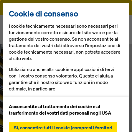
Doka
Cookie di consenso
Doka
News
I cookie tecnicamente necessari sono necessari per il
funzionamento corretto e sicuro del sito web e per la
L’impresa edile Plattner spa di Laives sperimenta il Doka Framax
gestione del vostro consenso. Se non acconsentite al
Xlife Plus
trattamento dei vostri dati attraverso l'impostazione di
cookie tecnicamente necessari, non potrete accedere
L’impresa edile
al sito web.
Utilizziamo anche altri cookie e applicazioni di terzi
Plattner spa di
con il vostro consenso volontario. Questo ci aiuta a
garantire che il nostro sito web funzioni in modo
Laives
ottimale, in particolare
migliorare continuamente la funzionalità del
sperimenta il
nostro sito web (cookie funzionali e statistici),
Acconsentite al trattamento dei cookie e al
facilitare un processo di acquisto senza problemi
trasferimento dei vostri dati personali negli USA
nell'online shop Doka (cookie funzionali e
Doka Framax
statistici),
Sì, consentire tutti i cookie (compresi i fornitori