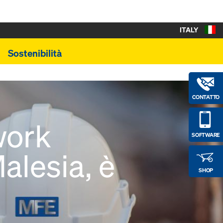
ITALY
Sostenibilità
CONTATTO
work
SOFTWARE
alesia, è
SHOP