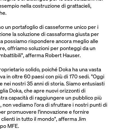
esempio nella costruzione di grattacieli,
che.
o un portafoglio di casseforme unico per i
izione la soluzione di cassaforma giusta per
ra possiamo rispondere ancora meglio alle
ltre, offriamo soluzioni per ponteggi da un
 imbattibili", afferma Robert Hauser.
proprietario solido, poiché Doka ha una vasta
iva in oltre 60 paesi con più di 170 sedi. "Oggi
ei nostri 35 anni di storia. Siamo entusiasti
iglia Doka, che apre nuovi orizzonti di
stra capacità di raggiungere un pubblico più
 non vediamo l'ora di sfruttare i nostri punti di
er promuovere l'innovazione e fornire
i clienti in tutto il mondo", afferma Jim
ppo MFE.