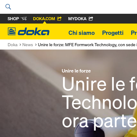
SHOP
DOKA.COM
MYDOKA
Doka
Chi siamo
Progetti
Pr
Doka
News
Unire le forze: MFE Formwork Technology, con sede i
Unire le forze
Unire le
Technolog
ora part