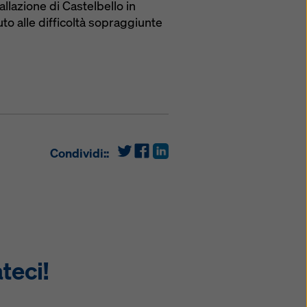
llazione di Castelbello in
o alle difficoltà sopraggiunte
Condividi::
teci!