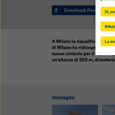
Facendo 
acconsen
Download: Press releas
Sì, co
“Accetta
controll
gli Stat
Rifiut
trasferi
ai sensi
A Milano la riqualificazione d
La se
dell'art
di Milano ha ridisegnato il pro
Potrebbe
nuovo simbolo per il capoluogo
soggetti
controll
un'altezza di 202 m, diventerà un
questo. 
“Rifiuta
impostaz
controll
momento,
imposta
Immagini
Potete t
sulla pr
(impost