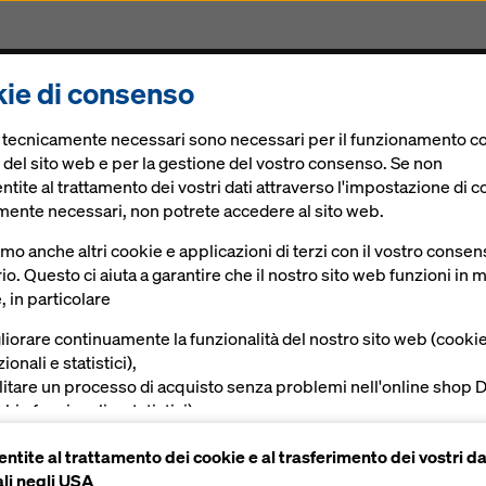
ie di consenso
odotti
Soluzioni digitali
News
Lavora con noi
e tecnicamente necessari sono necessari per il funzionamento co
fici più alti d’Italia.
 del sito web e per la gestione del vostro consenso. Se non
tite al trattamento dei vostri dati attraverso l'impostazione di c
mente necessari, non potrete accedere al sito web.
me e servizi Doka
amo anche altri cookie e applicazioni di terzi con il vostro conse
io. Questo ci aiuta a garantire che il nostro sito web funzioni in
aki, fra gli edifici
, in particolare
liorare continuamente la funzionalità del nostro sito web (cooki
ionali e statistici),
ilitare un processo di acquisto senza problemi nell'online shop 
kie funzionali e statistici),
vire all'utente una pubblicità appropriata su determinate piatta
ntite al trattamento dei cookie e al trasferimento dei vostri da
okie di marketing).
li negli USA