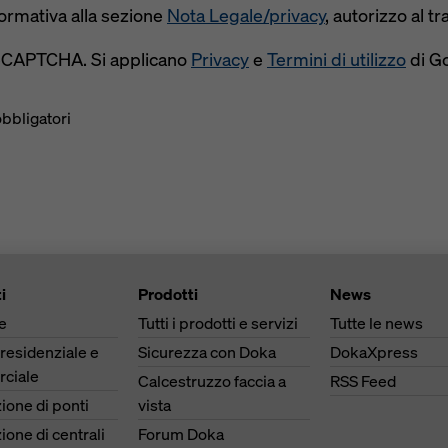
formativa alla sezione
Nota Legale/privacy
, autorizzo al t
reCAPTCHA. Si applicano
Privacy
e
Termini di utilizzo
di G
obbligatori
i
Prodotti
News
e
Tutti i prodotti e servizi
Tutte le news
 residenziale e
Sicurezza con Doka
DokaXpress
ciale
Calcestruzzo faccia a
RSS Feed
ione di ponti
vista
ione di centrali
Forum Doka