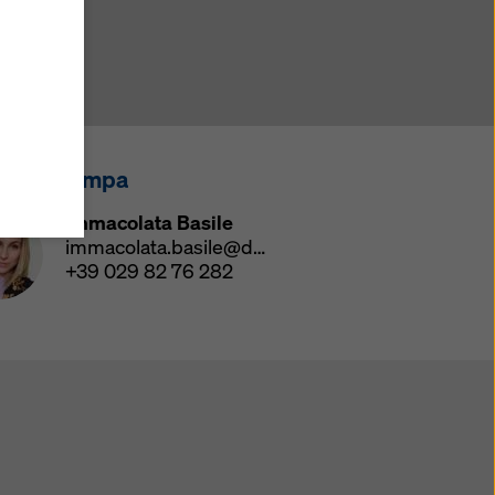
u
i
zi come
he
atezza
ensi
tatto stampa
ano
Immacolata Basile
i
immacolata.basile@doka.com
+39 029 82 76 282
do su
le di
mativa
ie