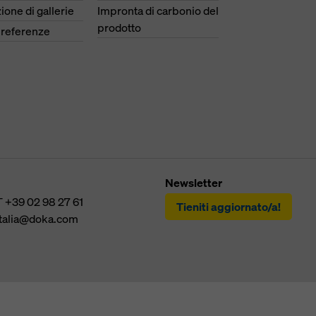
ione di gallerie
Impronta di carbonio del
prodotto
e referenze
Newsletter
T
+39 02 98 27 61
Tieniti aggiornato/a!
italia@doka.com