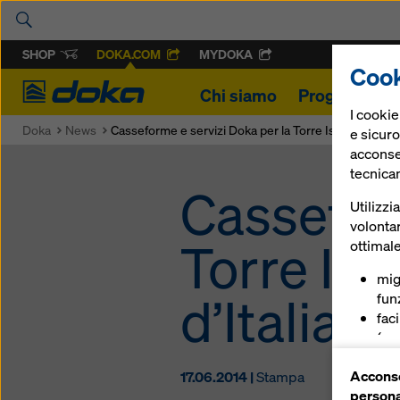
SHOP
DOKA.COM
MYDOKA
Cook
Doka
Chi siamo
Progetti
Pr
I cooki
Doka
News
Casseforme e servizi Doka per la Torre Isozaki, fra gli edi
e sicuro
acconsen
tecnica
Cassefor
Utilizzi
volontar
Torre Isoz
ottimale
mig
d’Italia.
funz
fac
(coo
ser
Acconse
17.06.2014 |
Stampa
(co
persona