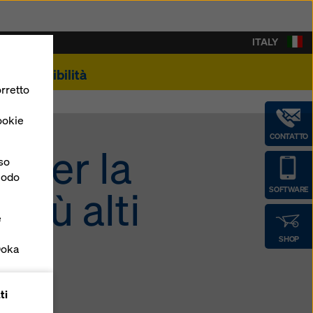
ITALY
Sostenibilità
rretto
ookie
CONTATTO
 per la
nso
 modo
 più alti
SOFTWARE
e
SHOP
Doka
forme
ti