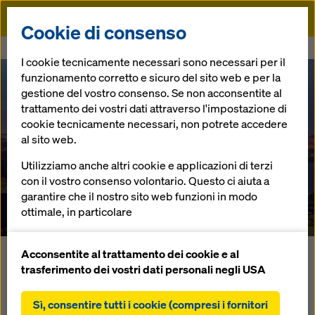
Doka
Cookie di consenso
Doka
Referenze
Ponte sul fiume Sava
I cookie tecnicamente necessari sono necessari per il
funzionamento corretto e sicuro del sito web e per la
gestione del vostro consenso. Se non acconsentite al
trattamento dei vostri dati attraverso l'impostazione di
cookie tecnicamente necessari, non potrete accedere
Ponte sul fiume
al sito web.
Utilizziamo anche altri cookie e applicazioni di terzi
Sava
con il vostro consenso volontario. Questo ci aiuta a
garantire che il nostro sito web funzioni in modo
Serbia
ottimale, in particolare
migliorare continuamente la funzionalità del
nostro sito web (cookie funzionali e statistici),
Acconsentite al trattamento dei cookie e al
Per l'ampliamento della capacità dell'infrastruttura stradale
facilitare un processo di acquisto senza problemi
trasferimento dei vostri dati personali negli USA
di Belgrado il fattore più importante è un nuovo ponte sul
nell'online shop Doka (cookie funzionali e
fiume Sava. Con il pilone alto 200 m il nuovo ponte strallato
statistici),
Sì, consentire tutti i cookie (compresi i fornitori
è divenuto un importante simbolo della capitale della