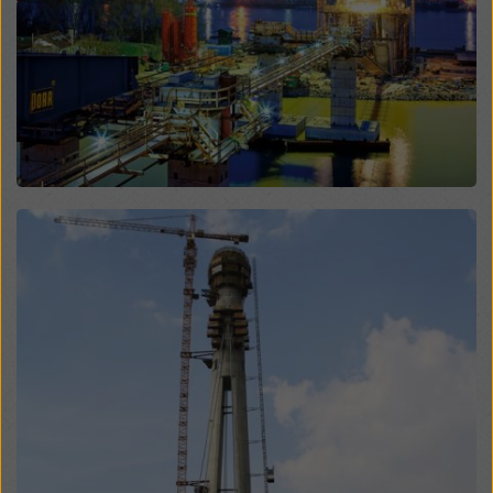
modificando le vostre
impostazioni dei cookie
cliccando su impostazioni dei cookie in fondo a questo
sito web e utilizzando le caselle di controllo
corrispondenti. Potete revocare il vostro consenso in
qualsiasi momento, con effetto futuro e senza
indicarne il motivo, cliccando su
impostazioni cookie
in fondo a questo sito web.
Potete trovare ulteriori informazioni sui nostri cookie
nella nostra informativa sulla privacy
. Vi offriamo
Open
inoltre la possibilità di selezionare i vostri cookie
(impostazioni avanzate dei cookie).