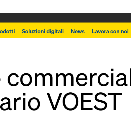
odotti
Soluzioni digitali
News
Lavora con noi
 commercial
iario VOEST