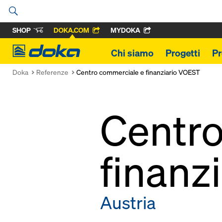
SHOP
DOKA.COM
MYDOKA
Doka
Chi siamo
Progetti
Pr
Doka
Referenze
Centro commerciale e finanziario VOEST
Centro
finanz
Austria