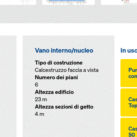
Vano interno/nucleo
In us
Tipo di costruzione
Calcestruzzo faccia a vista
Pun
con
Numero dei piani
6
Altezza edificio
23 m
Cas
Top
Altezza sezioni di getto
4 m
Cas
50