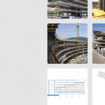
Open
Open
Open
Open