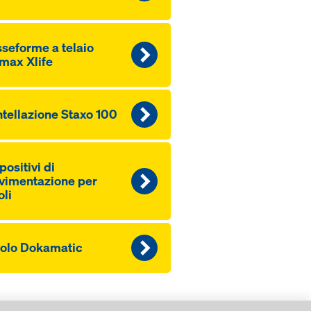
­seforme a tela­io
max Xlife
tellazione Staxo 100
positivi di
imentazione per
oli
olo Dokamatic