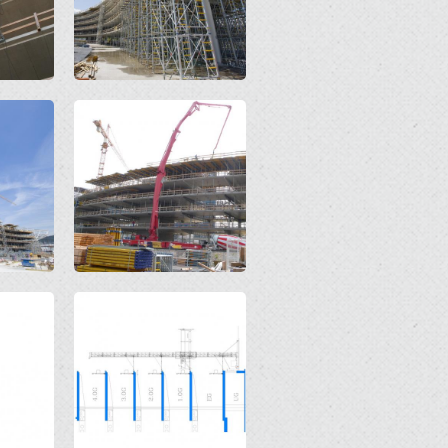
Open
Open