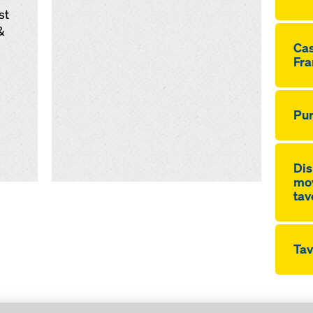
st
&
Cas
Fra
Pun
Dis
mov
tav
Tav