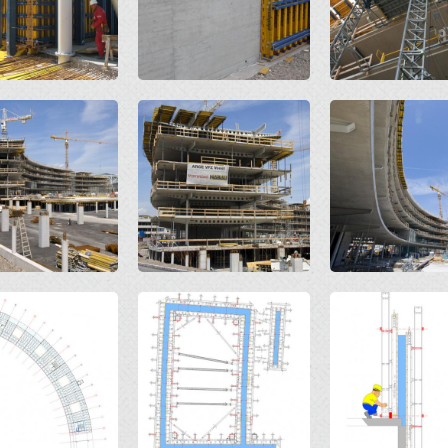
Open
Open
Open
Open