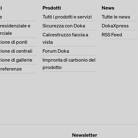
i
Prodotti
News
e
Tutti i prodotti e servizi
Tutte le news
 residenziale e
Sicurezza con Doka
DokaXpress
ciale
Calcestruzzo faccia a
RSS Feed
ione di ponti
vista
ione di centrali
Forum Doka
ione di gallerie
Impronta di carbonio del
prodotto
e referenze
Newsletter