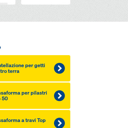
o
tellazione per getti
tro terra
­saforma per pilastri
 50
­saforma a travi Top