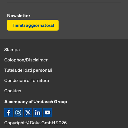
Newsletter
Tieniti aggiornato/a!
Stampa
Colophon/Disclaimer
Tutela dei dati personali
Condizioni di fornitura
Cookies
A company of Umdasch Group
Icona Facebook
Icona Instagram
Icona X
Icona LinkedIn
Icona YouTube
Copyright © Doka GmbH 2026