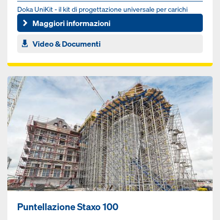
Doka UniKit - il kit di progettazione universale per carichi
pesanti nel settore delle infrastrutture. Che si tratti del...
Maggiori informazioni
Video & Documenti
Puntellazione Staxo 100