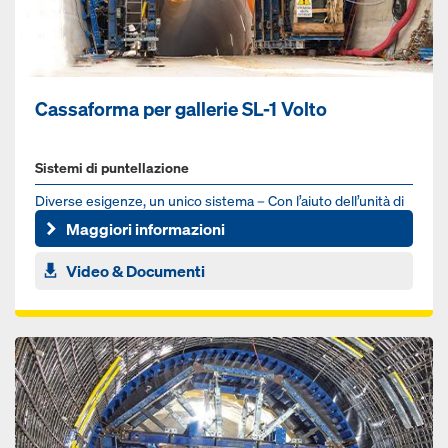
Cassaforma per gallerie SL-1 Volto
Sistemi di puntellazione
Diverse esigenze, un unico sistema – Con l’aiuto dell’unità di
regolazione brevettata del pannello in acciaio SL-1 Volto...
Maggiori informazioni
Video & Documenti