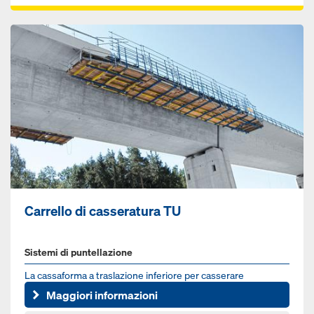
Carrello di casseratura TU
Sistemi di puntellazione
La cas­saforma a traslazione inferiore per cas­serare
rapidamente bordi di ponte
Maggiori informazioni