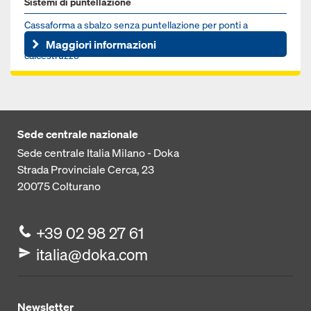
Sistemi di puntellazione
Cas­saforma a sbalzo senza puntellazione per ponti a
struttura mista e ponti con elementi pre­fabbricati in
Maggiori informazioni
calcestruzzo
Sede centrale nazionale
Sede centrale Italia Milano - Doka
Strada Provinciale Cerca, 23
20075
Colturano
+39 02 98 27 61
italia@doka.com
Newsletter