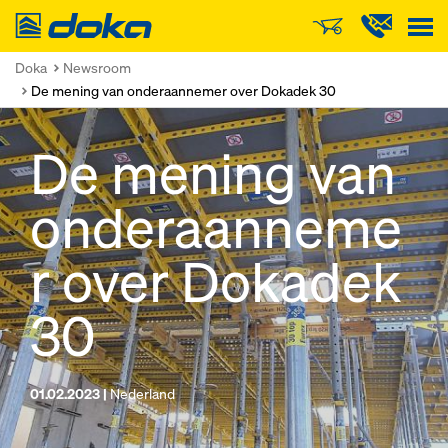
Doka
Doka
Newsroom
De mening van onderaannemer over Dokadek 30
De mening van
onderaanneme
r over Dokadek
30
01.02.2023 |
Nederland