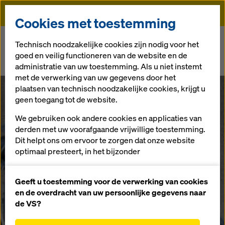
Doka
Cookies met toestemming
Doka
Newsroom
Technisch noodzakelijke cookies zijn nodig voor het
goed en veilig functioneren van de website en de
Doka start verkoop gebruikte materialen online: dezelfde kwaliteit -
administratie van uw toestemming. Als u niet instemt
lagere prijs
met de verwerking van uw gegevens door het
plaatsen van technisch noodzakelijke cookies, krijgt u
Doka start
geen toegang tot de website.
We gebruiken ook andere cookies en applicaties van
verkoop
derden met uw voorafgaande vrijwillige toestemming.
Dit helpt ons om ervoor te zorgen dat onze website
gebruikte
optimaal presteert, in het bijzonder
het voortdurend verbeteren van de functionaliteit
materialen
van onze website (functionele en statistische
Geeft u toestemming voor de verwerking van cookies
cookies),
en de overdracht van uw persoonlijke gegevens naar
het vergemakkelijken van een soepel
de VS?
online: dezelfde
aankoopproces bij het gebruik van de Doka-