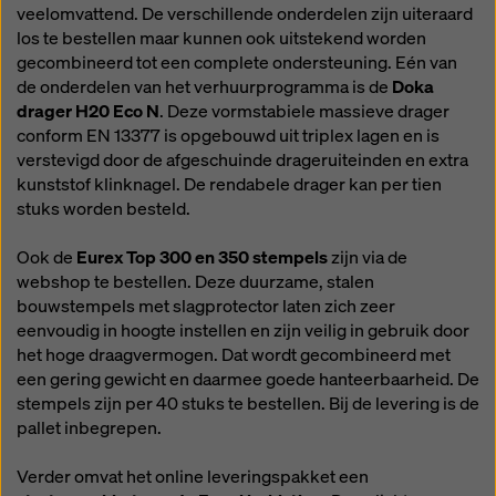
veelomvattend. De verschillende onderdelen zijn uiteraard
los te bestellen maar kunnen ook uitstekend worden
gecombineerd tot een complete ondersteuning. Eén van
de onderdelen van het verhuurprogramma is de
Doka
drager H20 Eco N
. Deze vormstabiele massieve drager
conform EN 13377 is opgebouwd uit triplex lagen en is
verstevigd door de afgeschuinde drageruiteinden en extra
kunststof klinknagel. De rendabele drager kan per tien
stuks worden besteld.
Ook de
Eurex Top 300 en 350 stempels
zijn via de
webshop te bestellen. Deze duurzame, stalen
bouwstempels met slagprotector laten zich zeer
eenvoudig in hoogte instellen en zijn veilig in gebruik door
het hoge draagvermogen. Dat wordt gecombineerd met
een gering gewicht en daarmee goede hanteerbaarheid. De
stempels zijn per 40 stuks te bestellen. Bij de levering is de
pallet inbegrepen.
Verder omvat het online leveringspakket een