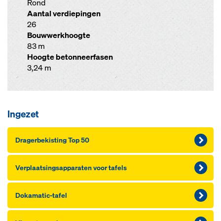
Rond
Aantal verdiepingen
26
Bouwwerkhoogte
83 m
Hoogte betonneerfasen
3,24 m
Ingezet
Dra­ger­be­kis­ting Top 50
Ver­plaat­sings­ap­pa­ra­ten voor ta­fels
Dokamatic-ta­fel