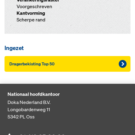
Voorgeschreven
Kantvorming
Scherpe rand
Ingezet
Dra­ger­be­kis­ting Top 50
Nationaal hoofdkantoor
Doka Nederland B.V.
Longobardenweg 11
5342 PL
Oss