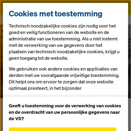
Doka
Cookies met toestemming
Doka
Referenties
Südgürtel Graz
Technisch noodzakelijke cookies zijn nodig voor het
goed en veilig functioneren van de website en de
administratie van uw toestemming. Als u niet instemt
met de verwerking van uw gegevens door het
plaatsen van technisch noodzakelijke cookies, krijgt u
geen toegang tot de website.
We gebruiken ook andere cookies en applicaties van
Südgürtel Graz
derden met uw voorafgaande vrijwillige toestemming.
Dit helpt ons om ervoor te zorgen dat onze website
Oostenrijk
optimaal presteert, in het bijzonder
het voortdurend verbeteren van de functionaliteit
van onze website (functionele en statistische
Geeft u toestemming voor de verwerking van cookies
De Südgürtel maakt deel uit van een omvangrijk
cookies),
en de overdracht van uw persoonlijke gegevens naar
infrastructuurpakket waarmee het zuidelijke deel van Graz
het vergemakkelijken van een soepel
de VS?
moet worden afgestemd op de behoeften van de moderne
aankoopproces bij het gebruik van de Doka-
mobiliteit. Doka levert hierbij voor de vierbaanse