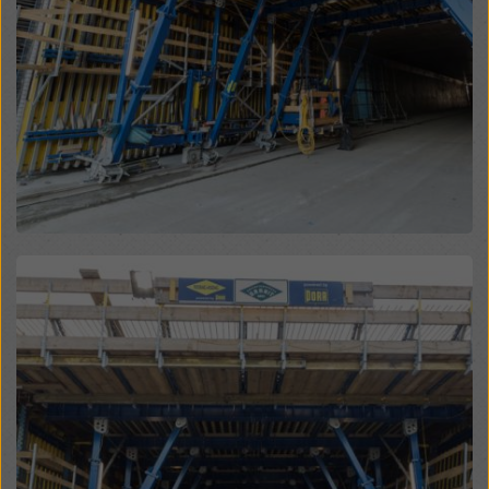
rechtsmiddelen bestaan. U kunt alle cookies waarvoor
toestemming is vereist weigeren door te klikken op
'Weigeren' of door uw
cookie-instellingen
aan te
passen door te klikken op cookie-instellingen
onderaan deze website en de betreffende
selectievakjes te gebruiken. U kunt uw toestemming
te allen tijde intrekken met werking voor de toekomst
en zonder opgaaf van reden door te klikken op
cookie-instellingen
onderaan deze website.
Meer informatie over onze cookies
in ons
privacybeleid
. Wij bieden u ook de mogelijkheid om
Open
uw cookies te selecteren (geavanceerde cookie-
instellingen).