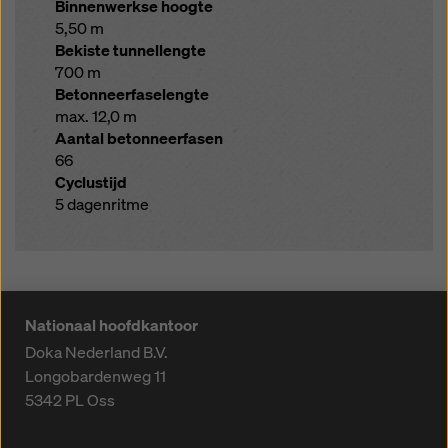
Binnenwerkse hoogte
5,50 m
Bekiste tunnellengte
700 m
Betonneerfaselengte
max. 12,0 m
Aantal betonneerfasen
66
Cyclustijd
5 dagenritme
Nationaal hoofdkantoor
Doka Nederland B.V.
Longobardenweg 11
5342 PL
Oss