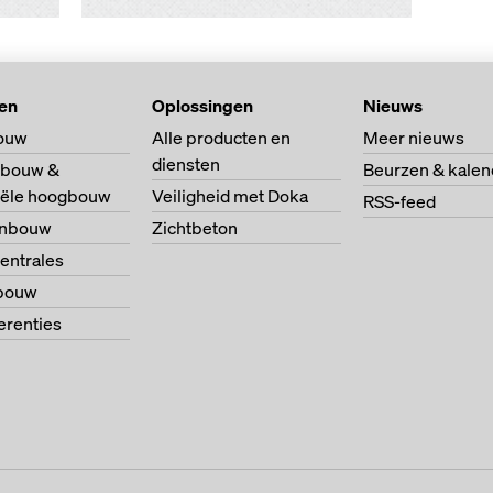
ten
Oplossingen
Nieuws
ouw
Alle producten en
Meer nieuws
diensten
bouw &
Beurzen & kalen
riële hoogbouw
Veiligheid met Doka
RSS-feed
enbouw
Zichtbeton
entrales
bouw
ferenties