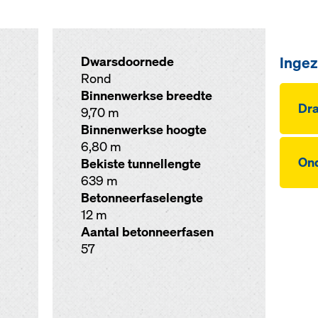
Ingez
Dwarsdoornede
Rond
Binnenwerkse breedte
Dra
9,70 m
Binnenwerkse hoogte
6,80 m
On­
Bekiste tunnellengte
639 m
Betonneerfaselengte
12 m
Aantal betonneerfasen
57