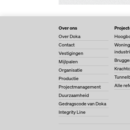
Over ons
Projec
Over Doka
Hoogb
Contact
Woning
indust
Vestigingen
Brugg
Mijlpalen
Krachtc
Organisatie
Tunnel
Productie
Alle re
Projectmanagement
Duurzaamheid
Gedragscode van Doka
Integrity Line