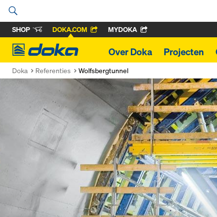
SHOP
DOKA.COM
MYDOKA
Doka
Over Doka
Projecten
Doka
Referenties
Wolfsbergtunnel