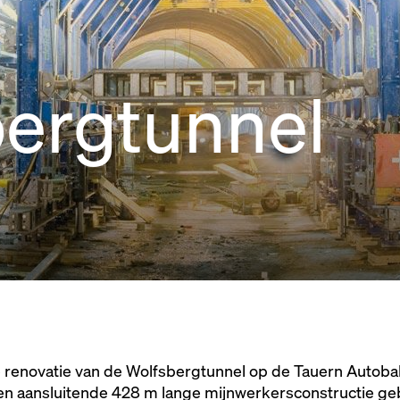
ergtunnel
e renovatie van de Wolfsbergtunnel op de Tauern Autobah
en aansluitende 428 m lange mijnwerkersconstructie ge