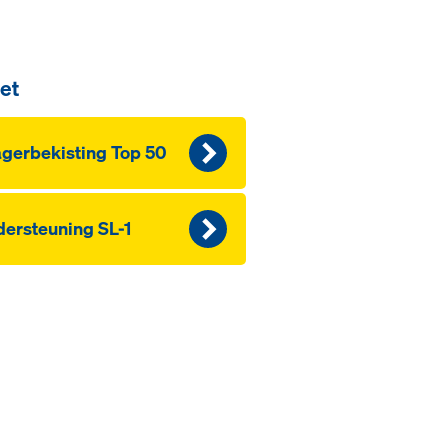
et
­ger­be­kis­ting Top 50
der­s­teu­ning SL-1