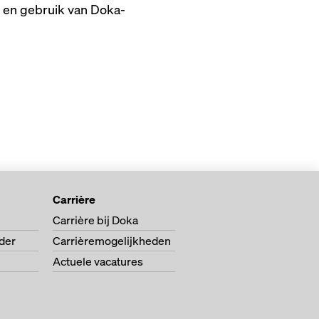
 en gebruik van Doka-
Carrière
Carrière bij Doka
der
Carrièremogelijkheden
Actuele vacatures