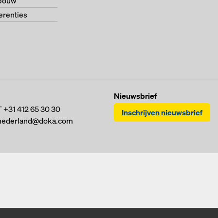
bouw
ferenties
Nieuwsbrief
T
+31 412 65 30 30
Inschrijven nieuwsbrief
nederland@doka.com