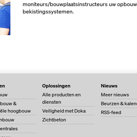
moniteurs/bouwplaatsinstructeurs uw opbouw
bekistingssystemen.
ten
Oplossingen
Nieuws
ouw
Alle producten en
Meer nieuws
diensten
bouw &
Beurzen & kalen
riële hoogbouw
Veiligheid met Doka
RSS-feed
enbouw
Zichtbeton
entrales