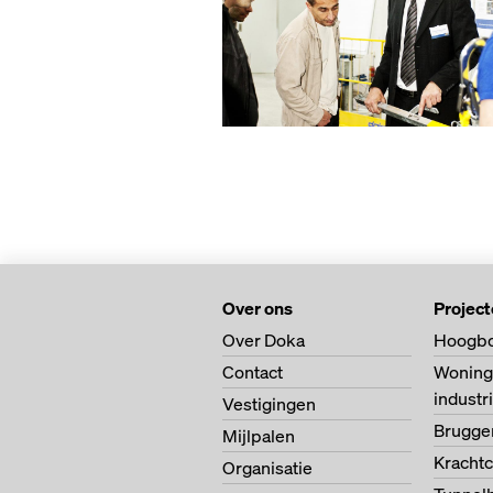
Over ons
Projec
Over Doka
Hoogb
Contact
Woning
indust
Vestigingen
Brugg
Mijlpalen
Krachtc
Organisatie