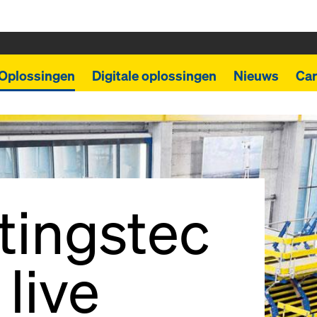
Oplossingen
Digitale oplossingen
Nieuws
Car
tingstec
 live