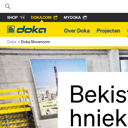
SHOP
DOKA.COM
MYDOKA
Doka
Over Doka
Projecten
Doka
Doka Showroom
Bekis
hniek