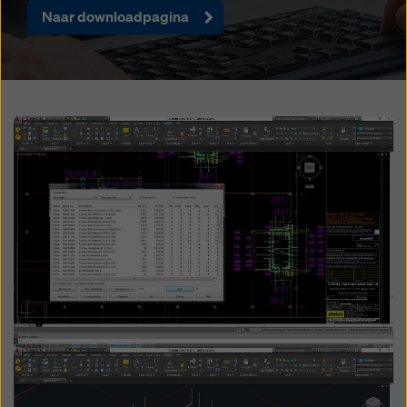
rechtsmiddelen bestaan. U kunt alle cookies waarvoor
Naar downloadpagina
toestemming is vereist weigeren door te klikken op
'Weigeren' of door uw
cookie-instellingen
aan te
passen door te klikken op cookie-instellingen
onderaan deze website en de betreffende
selectievakjes te gebruiken. U kunt uw toestemming
Open
te allen tijde intrekken met werking voor de toekomst
en zonder opgaaf van reden door te klikken op
cookie-instellingen
onderaan deze website.
Meer informatie over onze cookies
in ons
privacybeleid
. Wij bieden u ook de mogelijkheid om
uw cookies te selecteren (geavanceerde cookie-
instellingen).
Open