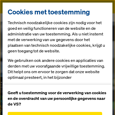
Doka
Cookies met toestemming
Doka
DokaCAD for AutoCAD
Technisch noodzakelijke cookies zijn nodig voor het
goed en veilig functioneren van de website en de
administratie van uw toestemming. Als u niet instemt
met de verwerking van uw gegevens door het
plaatsen van technisch noodzakelijke cookies, krijgt u
geen toegang tot de website.
We gebruiken ook andere cookies en applicaties van
derden met uw voorafgaande vrijwillige toestemming.
Dit helpt ons om ervoor te zorgen dat onze website
optimaal presteert, in het bijzonder
het voortdurend verbeteren van de functionaliteit
van onze website (functionele en statistische
Geeft u toestemming voor de verwerking van cookies
cookies),
en de overdracht van uw persoonlijke gegevens naar
het vergemakkelijken van een soepel
de VS?
aankoopproces bij het gebruik van de Doka-