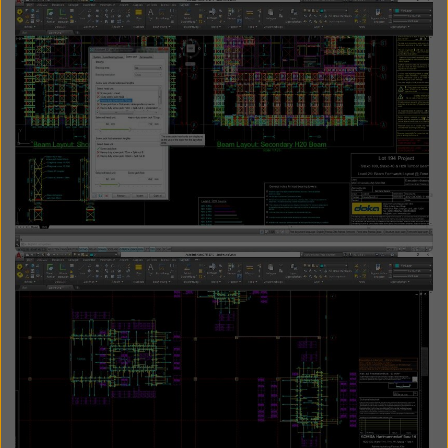
Open
Open