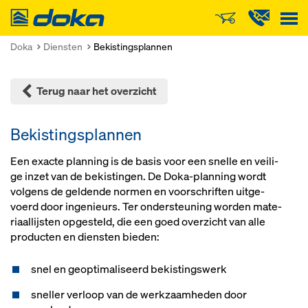
Doka
Doka
Diensten
Bekistingsplannen
Terug naar het overzicht
Bekistingsplannen
Een exac­te plan­ning is de ba­sis voor een snel­le en vei­li­
ge in­zet van de be­kis­tin­gen. De Doka-plan­ning wordt
vol­gens de gel­den­de nor­men en voor­schrif­ten uit­ge­
voerd door in­ge­ni­eurs. Ter on­der­s­teu­ning wor­den ma­te­
ri­aal­lijs­ten op­ge­s­teld, die een goed overzicht van al­le
pro­duc­ten en dien­s­ten bie­den:
snel en geoptimaliseerd bekistingswerk
sneller verloop van de werkzaamheden door