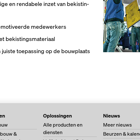
­ge en ren­da­be­le in­zet van be­kis­tin­
gemotiveerde medewerkers
et bekistingsmateriaal
n juiste toepassing op de bouwplaats
ten
Oplossingen
Nieuws
ouw
Alle producten en
Meer nieuws
diensten
bouw &
Beurzen & kalen