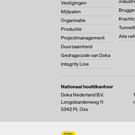
indust
Vestigingen
Brugg
Mijlpalen
Krachtc
Organisatie
Tunnel
Productie
Alle re
Projectmanagement
Duurzaamheid
Gedragscode van Doka
Integrity Line
Nationaal hoofdkantoor
Doka Nederland B.V.
Longobardenweg 11
5342 PL
Oss