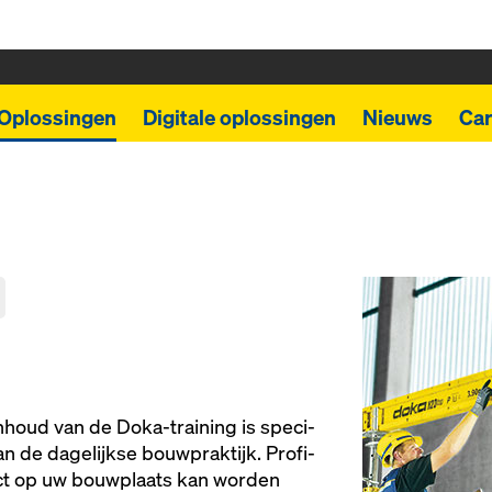
Oplossingen
Digitale oplossingen
Nieuws
Car
 in­houd van de Doka-trai­ning is spe­ci­
 de da­ge­lijk­se bouw­prak­tijk. Pro­fi­
rect op uw bouwplaats kan wor­den