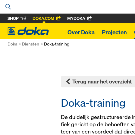
SHOP
DOKA.COM
MYDOKA
Doka
Over Doka
Projecten
Doka
Diensten
Doka-training
Terug naar het overzicht
Doka-training
De dui­de­lijk ge­struc­tu­reer­de
fiek ge­richt op de be­hoef­ten van
teer van een voor­deel dat di­