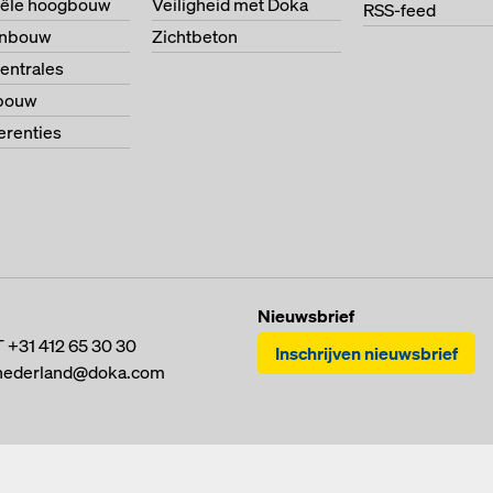
riële hoogbouw
Veiligheid met Doka
RSS-feed
enbouw
Zichtbeton
entrales
bouw
ferenties
Nieuwsbrief
T
+31 412 65 30 30
Inschrijven nieuwsbrief
nederland@doka.com