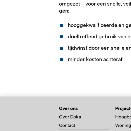
om­gezet – voor een snel­le, vei­li
gen:
hooggekwalificeerde en 
doeltreffend gebruik van h
tijdwinst door een snelle e
minder kosten achteraf
Over ons
Projec
Over Doka
Hoogb
Contact
Woning