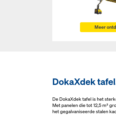
Meer ont
DokaXdek tafel.
De DokaXdek tafel is het ster
Met panelen die tot 12,5 m² gro
het gegalvaniseerde stalen ka