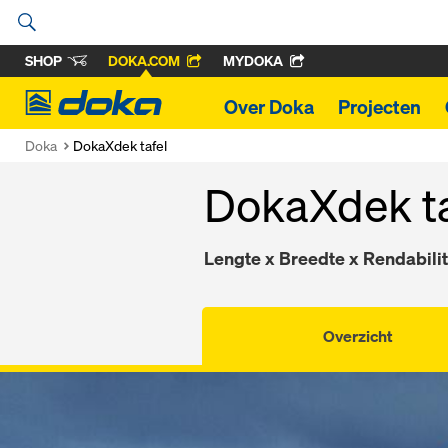
SHOP
DOKA.COM
MYDOKA
Doka
Over Doka
Projecten
Doka
DokaXdek tafel
DokaXdek ta
Lengte x Breedte x Rendabilit
Overzicht