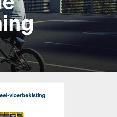
ie
ning
el-vloerbekisting