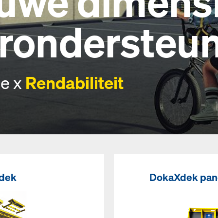
euwe dimens
erondersteu
te x
Rendabiliteit
dek
DokaXdek pane