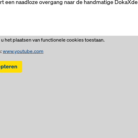
rt een naadloze overgang naar de handmatige DokaXde
 u het plaatsen van functionele cookies toestaan.
n:
www.youtube.com
epteren