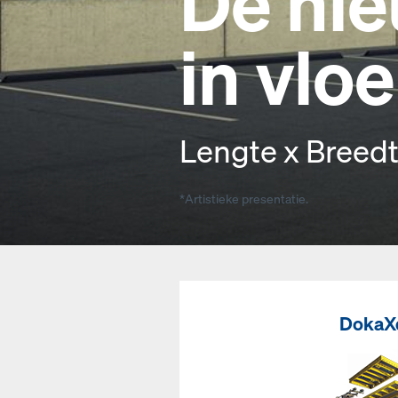
De ni
in vlo
Lengte x Breed
*Artistieke presentatie.
DokaX