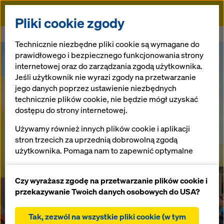
Doka
Pliki cookie zgody
Doka
Bauma 2016 - Dziękujemy
Technicznie niezbędne pliki cookie są wymagane do
prawidłowego i bezpiecznego funkcjonowania strony
internetowej oraz do zarządzania zgodą użytkownika.
Jeśli użytkownik nie wyrazi zgody na przetwarzanie
jego danych poprzez ustawienie niezbędnych
technicznie plików cookie, nie będzie mógł uzyskać
dostępu do strony internetowej.
Używamy również innych plików cookie i aplikacji
stron trzecich za uprzednią dobrowolną zgodą
użytkownika. Pomaga nam to zapewnić optymalne
działanie naszej strony internetowej, w szczególności
ciągłe ulepszanie funkcjonalności naszej strony
Czy wyrażasz zgodę na przetwarzanie plików cookie i
internetowej (funkcjonalne i statystyczne pliki
przekazywanie Twoich danych osobowych do USA?
cookie),
ułatwienie sprawnego procesu zakupu podczas
Tak, zezwól na wszystkie pliki cookie (w tym