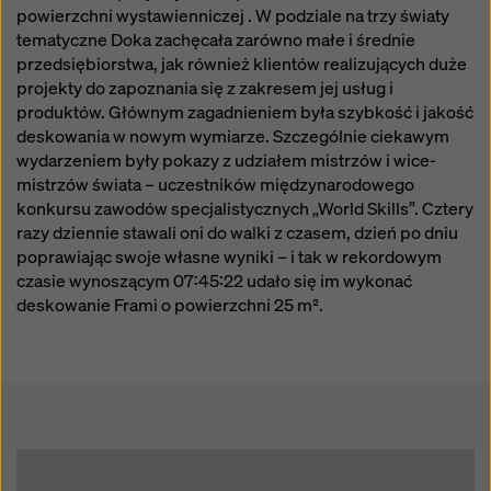
sposób mogą podlegać dostępowi organów w tych
powierzchni wystawienniczej . W podziale na trzy światy
krajach trzecich w celu kontroli i monitorowania oraz
tematyczne Doka zachęcała zarówno małe i średnie
że nie ma skutecznych środków prawnych przeciwko
przedsiębiorstwa, jak również klientów realizujących duże
temu. Użytkownik może odrzucić wszystkie pliki
projekty do zapoznania się z zakresem jej usług i
cookie, które wymagają zgody, klikając „Odrzuć” lub
produktów. Głównym zagadnieniem była szybkość i jakość
dostosowując swoje
ustawienia plików cookie
,
deskowania w nowym wymiarze. Szczególnie ciekawym
klikając ustawienia plików cookie na dole tej witryny i
wydarzeniem były pokazy z udziałem mistrzów i wice-
korzystając z odpowiednich pól wyboru. Zgodę można
mistrzów świata – uczestników międzynarodowego
wycofać w dowolnym momencie ze skutkiem na
konkursu zawodów specjalistycznych „World Skills”. Cztery
przyszłość i bez podawania przyczyny, klikając
razy dziennie stawali oni do walki z czasem, dzień po dniu
ustawienia plików cookie
na dole tej witryny.
poprawiając swoje własne wyniki – i tak w rekordowym
czasie wynoszącym 07:45:22 udało się im wykonać
Więcej informacji na temat naszych plików cookie
deskowanie Frami o powierzchni 25 m².
można znaleźć
w naszej polityce prywatności
.
Oferujemy również opcję wyboru plików cookie
(zaawansowane ustawienia plików cookie).