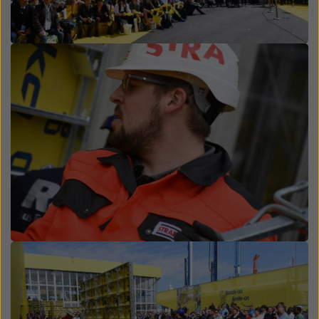
Open
Open