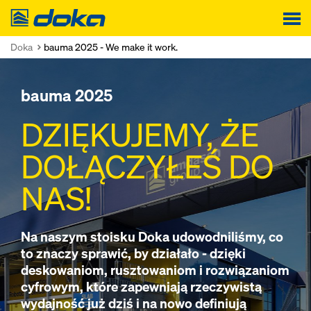
Doka
Doka
bauma 2025 - We make it work.
bauma 2025
DZIĘKUJEMY, ŻE
DOŁĄCZYŁEŚ DO
NAS!
Na naszym stoisku Doka udowodniliśmy, co
to znaczy sprawić, by działało - dzięki
deskowaniom, rusztowaniom i rozwiązaniom
cyfrowym, które zapewniają rzeczywistą
wydajność już dziś i na nowo definiują