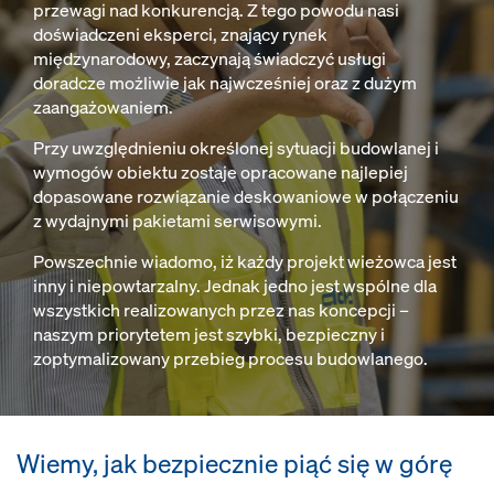
przewagi nad konkurencją. Z tego powodu nasi
doświadczeni eksperci, znający rynek
międzynarodowy, zaczynają świadczyć usługi
doradcze możliwie jak najwcześniej oraz z dużym
zaangażowaniem.
Przy uwzględnieniu określonej sytuacji budowlanej i
wymogów obiektu zostaje opracowane najlepiej
dopasowane rozwiązanie deskowaniowe w połączeniu
z wydajnymi pakietami serwisowymi.
Powszechnie wiadomo, iż każdy projekt wieżowca jest
inny i niepowtarzalny. Jednak jedno jest wspólne dla
wszystkich realizowanych przez nas koncepcji –
naszym priorytetem jest szybki, bezpieczny i
zoptymalizowany przebieg procesu budowlanego.
Wiemy, jak bezpiecznie piąć się w górę