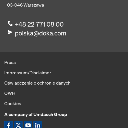
03-046
Warszawa
+48 22 771 08 00
polska@doka.com
Prasa
Impressum/Disclaimer
Oświadczenie o ochronie danych
OWH
Cookies
A company of Umdasch Group
Ikona Facebook
Ikona X
Ikona YouTube
Ikona LinkedIn