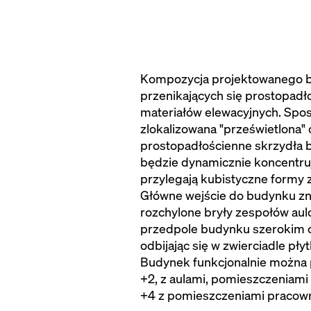
Kompozycja projektowanego bud
przenikających się prostopadł
materiałów elewacyjnych. Spos
zlokalizowana "prześwietlona" 
prostopadłościenne skrzydła b
będzie dynamicznie koncentruj
przylegają kubistyczne formy 
Główne wejście do budynku zna
rozchylone bryły zespołów aul
przedpole budynku szerokim c
odbijając się w zwierciadle pły
Budynek funkcjonalnie można po
+2, z aulami, pomieszczeniami 
+4 z pomieszczeniami pracow