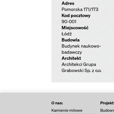
Adres
Pomorska 171/173
Kod pocztowy
90-001
Miejscowość
Łódź
Budowla
Budynek naukowo-
badawczy
Architekt
Architekci Grupa
Grabowski Sp. z o.o.
O nas:
Projekt
Kamienie milowe
Budown