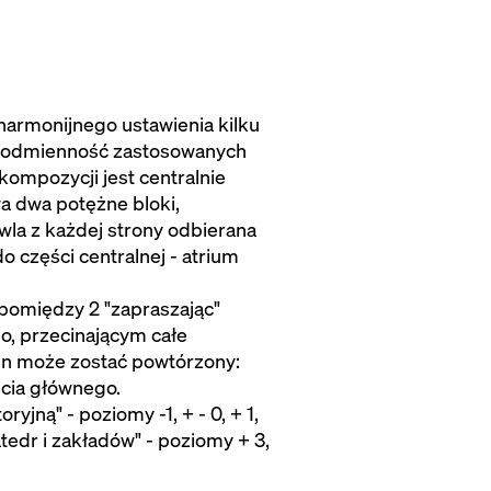
harmonijnego ustawienia kilku
la odmienność zastosowanych
ompozycji jest centralnie
wa dwa potężne bloki,
wla z każdej strony odbierana
 części centralnej - atrium
 pomiędzy 2 "zapraszając"
o, przecinającym całe
en może zostać powtórzony:
jścia głównego.
jną" - poziomy -1, + - 0, + 1,
tedr i zakładów" - poziomy + 3,