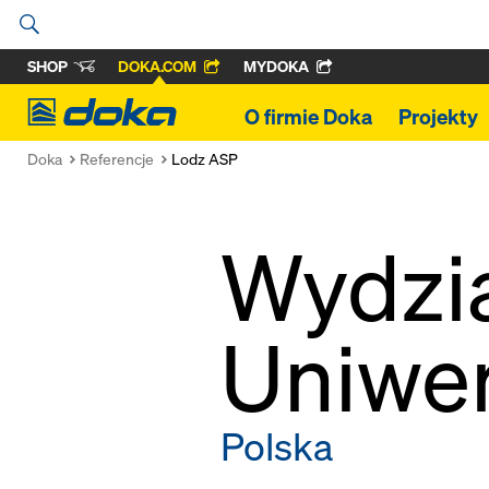
SHOP
DOKA.COM
MYDOKA
Doka
O firmie Doka
Projekty
Doka
Referencje
Lodz ASP
Wydzia
Uniwer
Polska