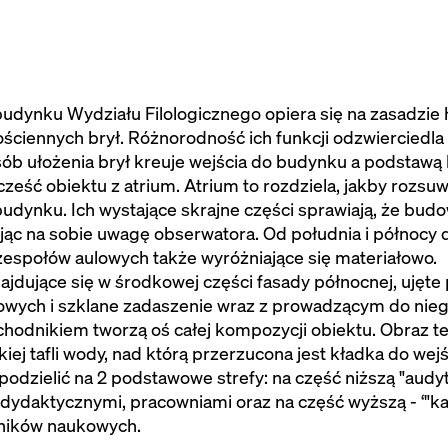
ynku Wydziału Filologicznego opiera się na zasadzie 
ościennych brył. Różnorodność ich funkcji odzwiercied
ób ułożenia brył kreuje wejścia do budynku a podstawą k
cześć obiektu z atrium. Atrium to rozdziela, jakby rozsu
udynku. Ich wystające skrajne części sprawiają, że budo
ąc na sobie uwagę obserwatora. Od południa i północy do
zespołów aulowych także wyróżniające się materiałowo.
jdujące się w środkowej części fasady północnej, ujęte
owych i szklane zadaszenie wraz z prowadzącym do nieg
hodnikiem tworzą oś całej kompozycji obiektu. Obraz t
tkiej tafli wody, nad którą przerzucona jest kładka do we
dzielić na 2 podstawowe strefy: na część niższą "audytory
dydaktycznymi, pracowniami oraz na część wyższą - ‘"ka
ników naukowych.