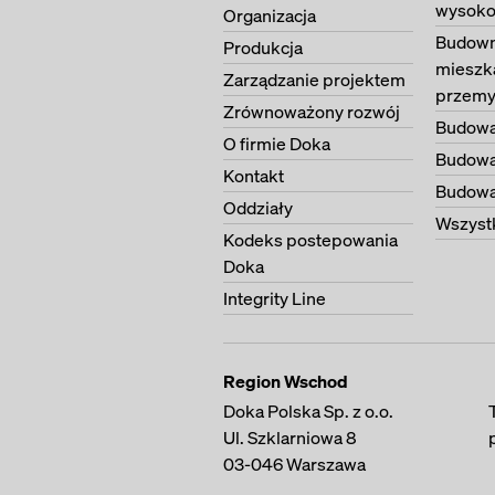
wysoko
Organizacja
Budown
Produkcja
mieszk
Zarządzanie projektem
przemy
Zrównoważony rozwój
Budowa
O firmie Doka
Budowa
Kontakt
Budowa 
Oddziały
Wszystk
Kodeks postepowania
Doka
Integrity Line
Region Wschod
Doka Polska Sp. z o.o.
Ul. Szklarniowa 8
03-046
Warszawa