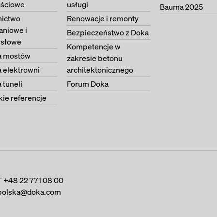
ściowe
usługi
Bauma 2025
ictwo
Renowacje i remonty
aniowe i
Bezpieczeństwo z Doka
słowe
Kompetencje w
 mostów
zakresie betonu
 elektrowni
architektonicznego
tuneli
Forum Doka
ie referencje
T
+48 22 771 08 00
polska@doka.com