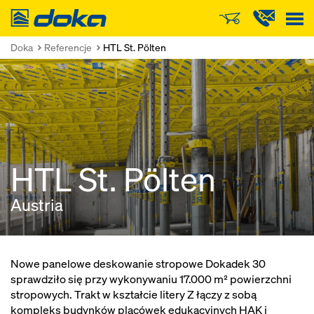
Doka
Doka
Referencje
HTL St. Pölten
HTL St. Pölten
Austria
Nowe panelowe deskowanie stropowe Dokadek 30
sprawdziło się przy wykonywaniu 17.000 m² powierzchni
stropowych. Trakt w kształcie litery Z łączy z sobą
kompleks budynków placówek edukacyjnych HAK i