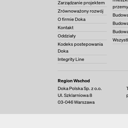
Zarządzanie projektem
przemy
Zrównoważony rozwój
Budowa
O firmie Doka
Budowa
Kontakt
Budowa 
Oddziały
Wszystk
Kodeks postepowania
Doka
Integrity Line
Region Wschod
Doka Polska Sp. z o.o.
Ul. Szklarniowa 8
03-046
Warszawa