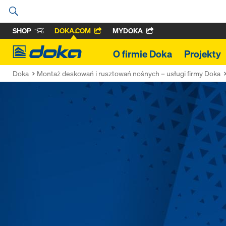
SHOP
DOKA.COM
MYDOKA
Doka
O firmie Doka
Projekty
Doka
Montaż deskowań i rusztowań nośnych – usługi firmy Doka