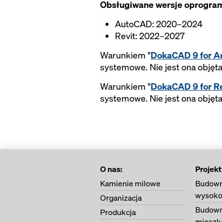
Obsługiwane wersje oprogra
AutoCAD: 2020–2024
Revit: 2022–2027
Warunkiem "
DokaCAD 9 for 
systemowe. Nie jest ona objęta
Warunkiem "
DokaCAD 9 for Re
systemowe. Nie jest ona objęta
O nas:
Projekt
Kamienie milowe
Budown
wysoko
Organizacja
Budown
Produkcja
mieszk