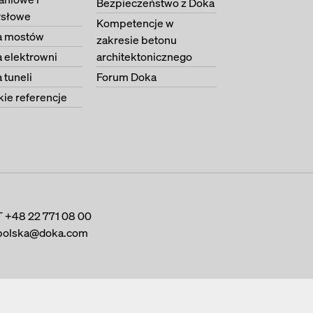
Bezpieczeństwo z Doka
słowe
Kompetencje w
 mostów
zakresie betonu
 elektrowni
architektonicznego
tuneli
Forum Doka
ie referencje
T
+48 22 771 08 00
polska@doka.com