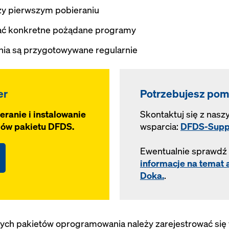
rzy pierwszym pobieraniu
wać konkretne pożądane programy
nia są przygotowywane regularnie
er
Potrzebujesz po
eranie i instalowanie
Skontaktuj się z nas
ów pakietu DFDS.
wsparcia:
DFDS-Supp
Ewentualnie sprawdź w
informacje na temat
Doka.
.
h pakietów oprogramowania należy zarejestrować się w 