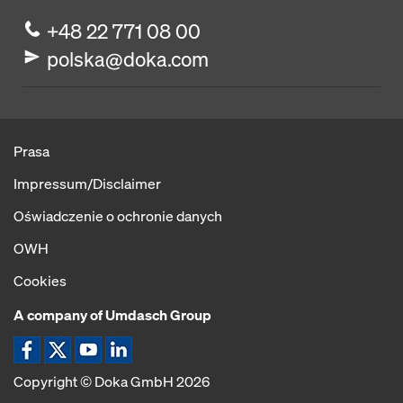
+48 22 771 08 00
polska@doka.com
Prasa
Impressum/Disclaimer
Oświadczenie o ochronie danych
OWH
Cookies
A company of Umdasch Group
Ikona Facebook
Ikona X
Ikona YouTube
Ikona LinkedIn
Copyright © Doka GmbH 2026