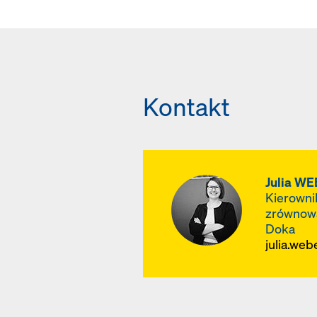
przesłana na żądanie.
Mając na celu ustanow
udostępniliśmy naszą
minimalnych standard
intensywnej współpra
Kontakt
Julia W
Kierowni
zrównow
Doka
julia.we