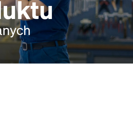
duktu
anych