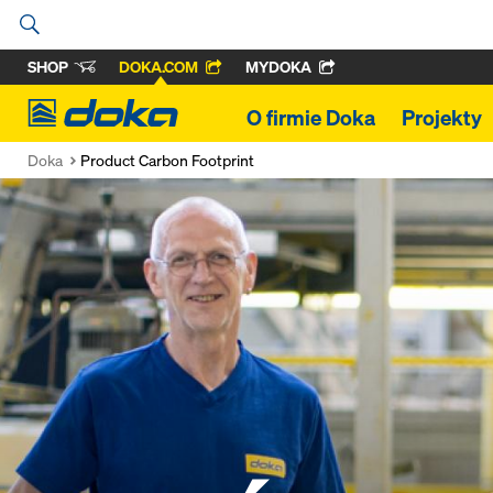
SHOP
DOKA.COM
MYDOKA
Doka
O firmie Doka
Projekty
Doka
Product Carbon Footprint