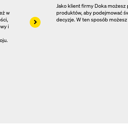
Jako klient firmy Doka możesz
też w
produktów, aby podejmować św
ści,
decyzje. W ten sposób możesz 
Right
wy i
oju.