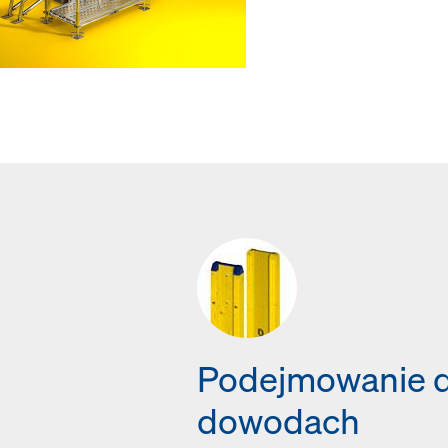
Podejmowanie d
dowodach