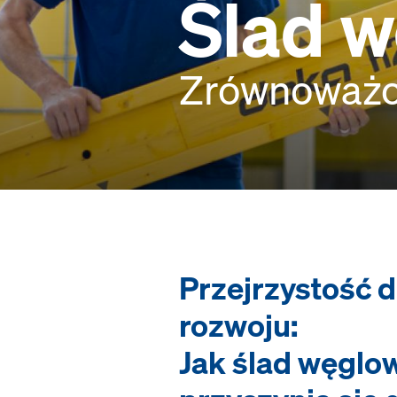
Ślad 
Zrównoważon
Przejrzystość 
rozwoju:
Jak ślad węglo