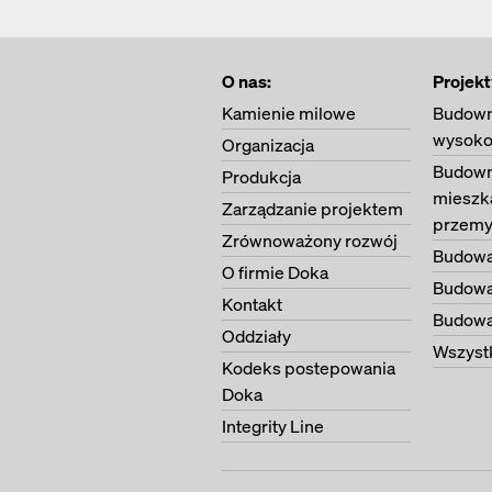
O nas:
Projekt
Kamienie milowe
Budown
wysoko
Organizacja
Budown
Produkcja
mieszk
Zarządzanie projektem
przemy
Zrównoważony rozwój
Budowa
O firmie Doka
Budowa
Kontakt
Budowa 
Oddziały
Wszystk
Kodeks postepowania
Doka
Integrity Line