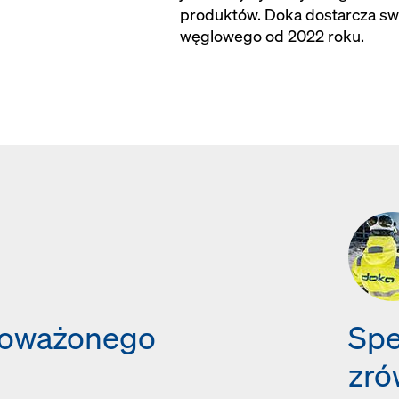
produktów. Doka dostarcza swo
węglowego od 2022 roku.
noważonego
Spe
i
zró