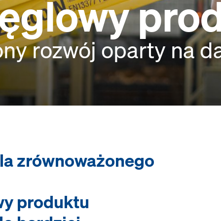
węglowy pro
y rozwój oparty na d
dla zrównoważonego
wy produktu