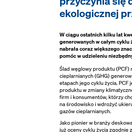
przyczynia się 
ekologicznej pr
W ciągu ostatnich kilku lat kw
generowanych w całym cyklu ż
nabrała coraz większego znac
pomóc w udzieleniu niezbędnyc
Ślad węglowy produktu (PCF) 
cieplarnianych (GHG) generowa
etapach jego cyklu życia. PCF
produktu w zmiany klimatyczn
firm i konsumentów, którzy c
na środowisko i wdrożyć ukier
gazów cieplarnianych.
Jako pionier w branży deskowa
już oceny cyklu życia zgodnie