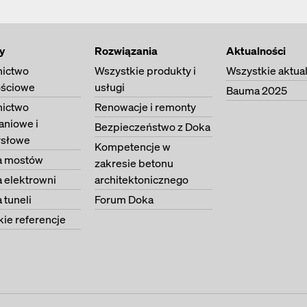
y
Rozwiązania
Aktualności
ictwo
Wszystkie produkty i
Wszystkie aktua
ściowe
usługi
Bauma 2025
ictwo
Renowacje i remonty
aniowe i
Bezpieczeństwo z Doka
słowe
Kompetencje w
 mostów
zakresie betonu
 elektrowni
architektonicznego
tuneli
Forum Doka
ie referencje