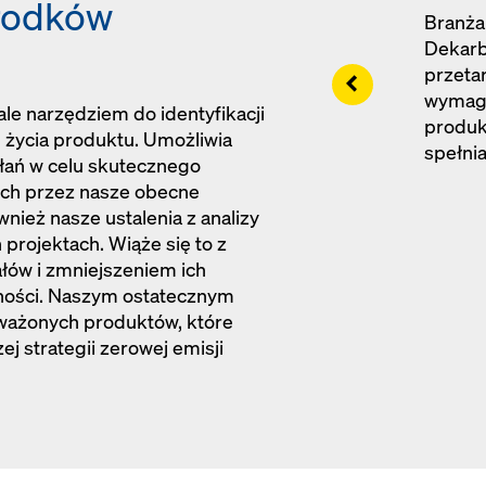
rodków
Branża
Dekarb
przeta
Left
wymaga
le narzędziem do identyfikacji
produk
 życia produktu. Umożliwia
spełni
łań w celu skutecznego
ych przez nasze obecne
nież nasze ustalenia z analizy
rojektach. Wiąże się to z
ów i zmniejszeniem ich
śności. Naszym ostatecznym
oważonych produktów, które
ej strategii zerowej emisji