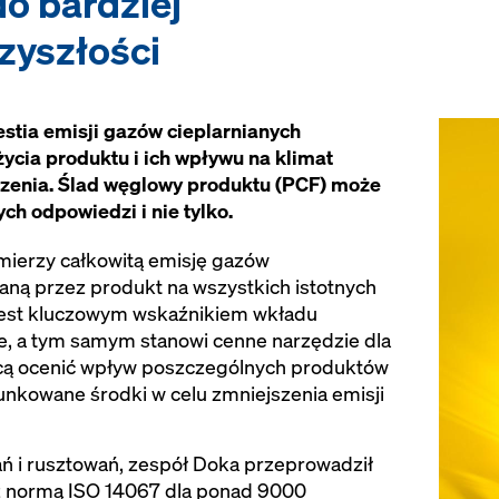
do bardziej
zyszłości
estia emisji gazów cieplarnianych
ycia produktu i ich wpływu na klimat
zenia. Ślad węglowy produktu (PCF) może
h odpowiedzi i nie tylko.
mierzy całkowitą emisję gazów
ną przez produkt na wszystkich istotnych
 jest kluczowym wskaźnikiem wkładu
e, a tym samym stanowi cenne narzędzie dla
hcą ocenić wpływ poszczególnych produktów
unkowane środki w celu zmniejszenia emisji
ń i rusztowań, zespół Doka przeprowadził
 z normą ISO 14067 dla ponad 9000