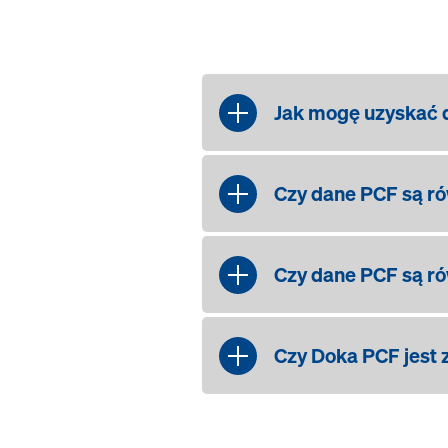
Jak mogę uzyskać 
Nasi klienci mogą uz
jako dodatek do ofert
Czy dane PCF są r
produktów zakupionyc
prosimy o kontakt z p
Rozróżniamy wynajem 
okresu wynajmu szalu
Czy dane PCF są ró
Tak, to prawda. Dane 
Czy Doka PCF jest
Nasi klienci są przed
standardową wartości