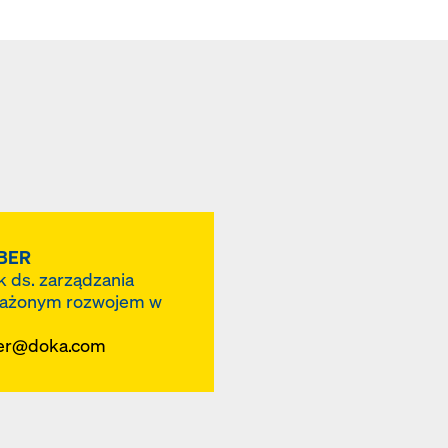
ienie wspólnego standardu obliczania PCF dla całej bran
 metodologię obliczeń naszym partnerom rynkowym. Po
ów Güteschutzverband Betonschalungen Europa e.V (GS
cy w ramach dedykowanej grupy roboczej.
EBER
k ds. zarządzania
ażonym rozwojem w
ber@doka.com