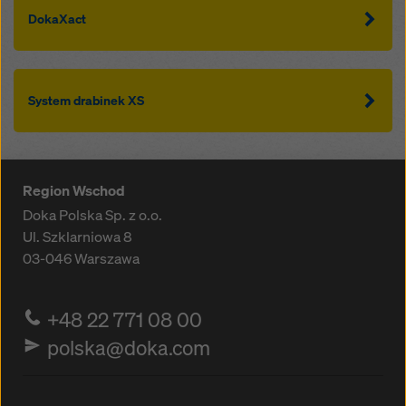
DokaXact
System drabinek XS
Region Wschod
Doka Polska Sp. z o.o.
Ul. Szklarniowa 8
03-046
Warszawa
+48 22 771 08 00
polska@doka.com