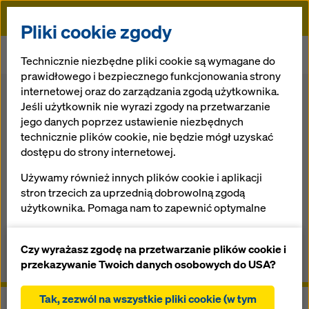
Doka
Pliki cookie zgody
Doka
Produkty i rozwiązania
Deskowanie wznoszące
Technicznie niezbędne pliki cookie są wymagane do
Prowadzone deskowanie przestawne Xclimb 60
prawidłowego i bezpiecznego funkcjonowania strony
internetowej oraz do zarządzania zgodą użytkownika.
Wstecz do przeglądu
Jeśli użytkownik nie wyrazi zgody na przetwarzanie
jego danych poprzez ustawienie niezbędnych
Prowadzone deskowanie
technicznie plików cookie, nie będzie mógł uzyskać
przestawne Xclimb 60
dostępu do strony internetowej.
Używamy również innych plików cookie i aplikacji
System przestawiany dźwigiem stale połączony z
stron trzecich za uprzednią dobrowolną zgodą
budowlą
użytkownika. Pomaga nam to zapewnić optymalne
działanie naszej strony internetowej, w szczególności
Przegląd
ciągłe ulepszanie funkcjonalności naszej strony
Czy wyrażasz zgodę na przetwarzanie plików cookie i
internetowej (funkcjonalne i statystyczne pliki
przekazywanie Twoich danych osobowych do USA?
Instrukcje, dokumentacja i filmy
cookie),
ułatwienie sprawnego procesu zakupu podczas
Tak, zezwól na wszystkie pliki cookie (w tym