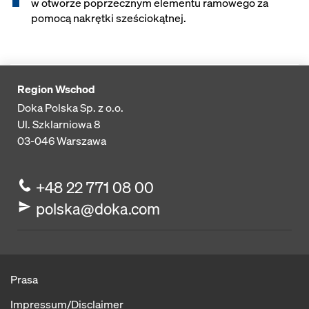
w otworze poprzecznym elementu ramowego za
pomocą nakrętki sześciokątnej.
Region Wschod
Doka Polska Sp. z o.o.
Ul. Szklarniowa 8
03-046
Warszawa
+48 22 771 08 00
polska@doka.com
Prasa
Impressum/Disclaimer