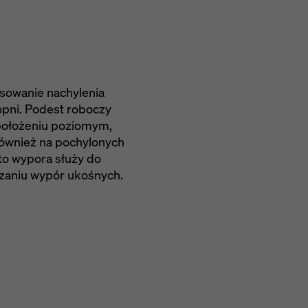
sowanie nachylenia
opni. Podest roboczy
położeniu poziomym,
ównież na pochylonych
o wypora służy do
czaniu wypór ukośnych.