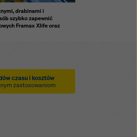
nymi, drabinami i
sób szybko zapewnić
owych Framax Xlife oraz
dów czasu i kosztów
alnym zastosowaniom
ntażu pomostów na
odzajach deskowań
bardziej opłacalnym
 uchwyty do
 dźwigiem umożliwiają