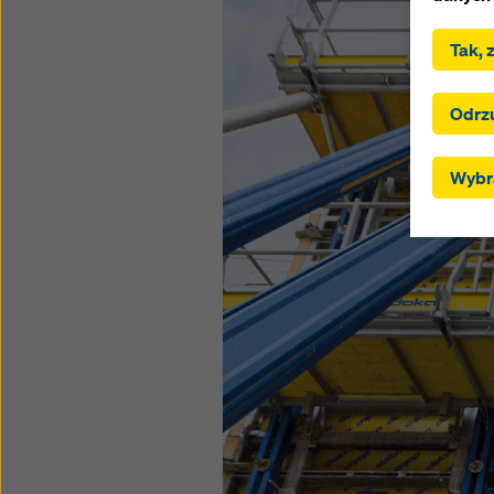
.
Tak, 
Klikają
użytkow
Klikają
Odrz
wybrane
przekaz
Wybra
ustawie
trzecic
zgodnie
RODO, z
użytkow
tych kra
skutecz
wszystk
dostos
cookie 
można w
podawan
Więcej 