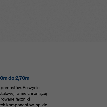
 zintegrowanym
montaż po us
wanym,
opowym i
mniejsze kos
stom
 się włazom
transportowe d
ia się dźwigiem
a całym obwodzie
materiału na 
iem, co skraca
ją bezpieczną
niu
śnych z tyłu
u i przejścia
a komunikację
ają dopasowanie
ponenty łączące
u do deskowań
edury pracy
00m do 2,70m
i pomostów. Poszycie
talowej ramie chroniącej
rowane łączniki
ych komponentów, np. do