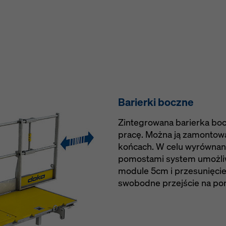
Barierki boczne
Zintegrowana barierka bo
pracę. Można ją zamontow
końcach. W celu wyrówna
pomostami system umożli
module 5cm i przesunięcie
swobodne przejście na po