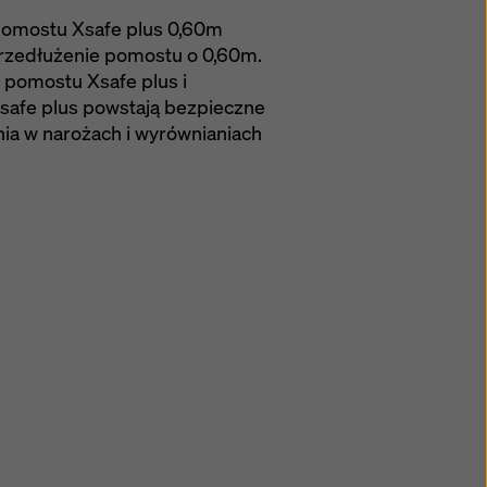
pomostu Xsafe plus 0,60m
przedłużenie pomostu o 0,60m.
 pomostu Xsafe plus i
afe plus powstają bezpieczne
ia w narożach i wyrównianiach