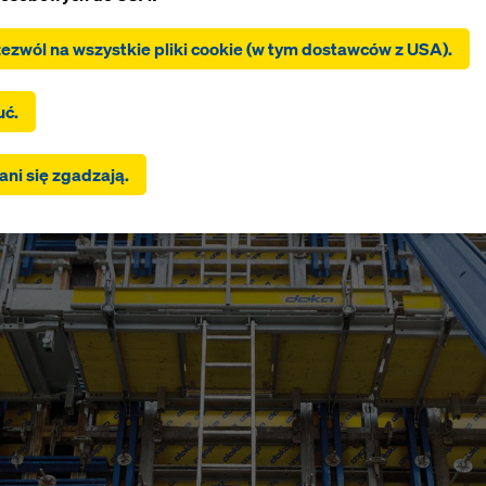
zezwól na wszystkie pliki cookie (w tym dostawców z USA).
c „Zezwól na wszystkie pliki cookie (w tym dostawców z USA)”,
nik wyraża zgodę na instalację i używanie wszystkich plików co
c „Zgadzam się na wybrane”, użytkownik wyraża zgodę na pliki c
uć.
 za pomocą pól wyboru. Może to również wiązać się z
ywaniem danych do krajów trzecich, takich jak USA. Jeśli wybr
ni się zgadzają.
nia obejmują również dostawców, którzy przekazują dane do kr
h, w których nie ma decyzji stwierdzającej odpowiedni stopień o
 z art. 45 RODO ani odpowiednich zabezpieczeń zgodnie z art. 
goda użytkownika obejmuje również to. Może istnieć ryzyko, ż
nika przesłane w ten sposób mogą podlegać dostępowi organ
jach trzecich w celu kontroli i monitorowania oraz że nie ma
nych środków prawnych przeciwko temu. Użytkownik może od
ie pliki cookie, które wymagają zgody, klikając „Odrzuć” lub
owując swoje
ustawienia plików cookie
, klikając ustawienia plik
na dole tej witryny i korzystając z odpowiednich pól wyboru. Zg
ycofać w dowolnym momencie ze skutkiem na przyszłość i be
ia przyczyny, klikając
ustawienia plików cookie
na dole tej witr
informacji na temat naszych plików cookie można znaleźć
w nas