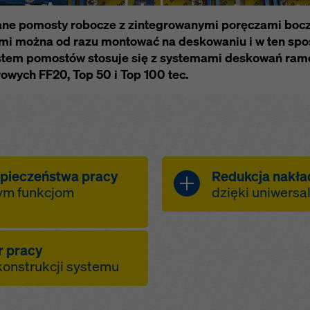
e prywatności
. Oferujemy również opcję wyboru plików cookie
ne pomosty robocze z zintegrowanymi poręczami bocz
sowane ustawienia plików cookie).
i można od razu montować na deskowaniu i w ten spo
ystem pomostów stosuje się z systemami deskowań ram
ych FF20, Top 50 i Top 100 tec.
pieczeństwa pracy
Redukcja nakła
nym funkcjom
dzięki uniwers
możliwość mo
a dzięki
wszystkich r
r pracy
tów na leżącym
czyni system 
 konstrukcji systemu
zintegrowane
p do poziomu
przestawiania
emontaż dzięki