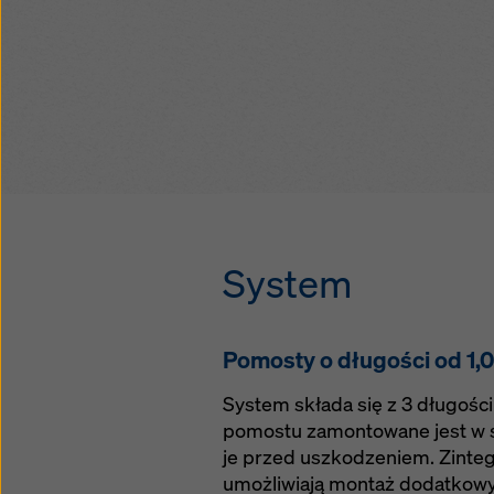
roboczego dzięki
wstępnie zmonto
drabinkom telesk
składanym pomo
samozamykającym
pomosty przestaw
poręcze boczne n
razem z deskowan
pomostu gwarantu
proces
pracę na deskowa
montaż wypór uko
przedłużki pomost
pomostu usprawni
narożne umożliwi
zintegrowane kom
długości pomost
optymalizują proc
System
Pomosty o długości od 1,
System składa się z 3 długośc
pomostu zamontowane jest w s
je przed uszkodzeniem. Zinteg
umożliwiają montaż dodatkow