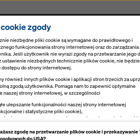
i cookie zgody
Rozwiązania
Ringlock
Cyfrowe rozwiązania
znie niezbędne pliki cookie są wymagane do prawidłowego i
lus
znego funkcjonowania strony internetowej oraz do zarządzania
nika. Jeśli użytkownik nie wyrazi zgody na przetwarzanie jego 
 ustawienie niezbędnych technicznie plików cookie, nie będzi
 dostępu do strony internetowej.
 również innych plików cookie i aplikacji stron trzecich za upr
ostów Xsafe plus
lną zgodą użytkownika. Pomaga nam to zapewnić optymalne
ie naszej strony internetowej, w szczególności
czeń deskowań ścian i słupów
głe ulepszanie funkcjonalności naszej strony internetowej
nkcjonalne i statystyczne pliki cookie),
twienie sprawnego procesu zakupu podczas korzystania ze skl
ernetowego Doka (funkcjonalne i statystyczne pliki cookie),
Instrukcje, dokumentacja i filmy
ażasz zgodę na przetwarzanie plików cookie i przekazywanie
ewnienie użytkownikowi odpowiednich reklam na niektórych
 osobowych do USA?
tformach (marketingowe pliki cookie).