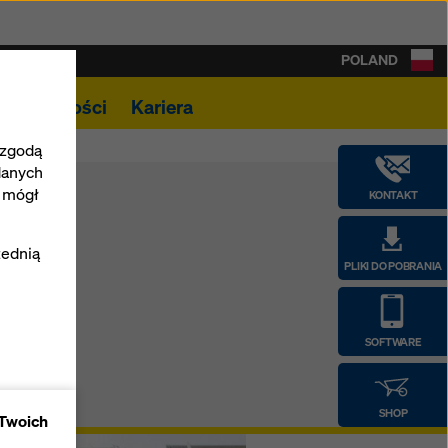
POLAND
Aktualności
Kariera
 zgodą
danych
e mógł
KONTAKT
zednią
PLIKI DO POBRANIA
SOFTWARE
epu
SHOP
 Twoich