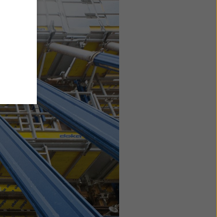
okie.
ookie
ane
ajów
chrony
46
e dane
ów w
rzucić
ów
odę
z
yny.
zej