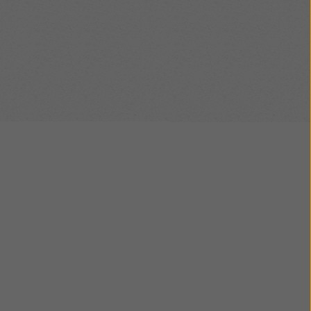
tawieniu deskowań
zty magazynowe oraz
zięki redukcji ilości
budowie