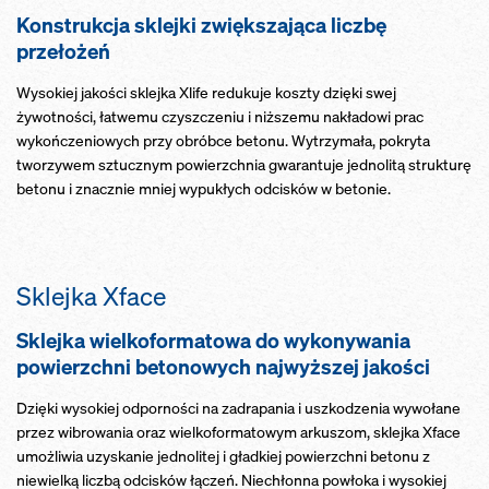
Konstrukcja sklejki zwiększająca liczbę
przełożeń
Wysokiej jakości sklejka Xlife redukuje koszty dzięki swej
żywotności, łatwemu czyszczeniu i niższemu nakładowi prac
wykończeniowych przy obróbce betonu. Wytrzymała, pokryta
tworzywem sztucznym powierzchnia gwarantuje jednolitą strukturę
betonu i znacznie mniej wypukłych odcisków w betonie.
Sklejka Xface
Sklejka wielkoformatowa do wykonywania
powierzchni betonowych najwyższej jakości
Dzięki wysokiej odporności na zadrapania i uszkodzenia wywołane
przez wibrowania oraz wielkoformatowym arkuszom, sklejka Xface
umożliwia uzyskanie jednolitej i gładkiej powierzchni betonu z
niewielką liczbą odcisków łączeń. Niechłonna powłoka i wysokiej