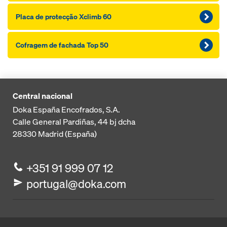
Placa de protecção Xclimb 60
Cofragem de fachada Top 50
Central nacional
Doka España Encofrados, S.A.
Calle General Pardiñas, 44 bj dcha
28330
Madrid (España)
+351 91 999 07 12
portugal@doka.com