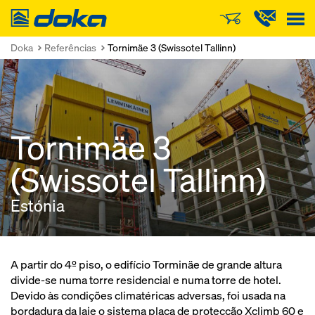
Doka
Doka
Referências
Tornimäe 3 (Swissotel Tallinn)
Tornimäe 3
(Swissotel Tallinn)
Estónia
A partir do 4º piso, o edifício Torminäe de grande altura
divide-se numa torre residencial e numa torre de hotel.
Devido às condições climatéricas adversas, foi usada na
bordadura da laje o sistema placa de protecção Xclimb 60 e