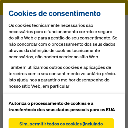
Doka
Cookies de consentimento
Doka
Serviços
Planeamento 3D
Os cookies tecnicamente necessários são
necessários para o funcionamento correto e seguro
do sítio Web e para a gestão do seu consentimento. Se
Voltar à visão geral
não concordar com o processamento dos seus dados
através da definição de cookies tecnicamente
Planeamento 3D
necessários, não poderá aceder ao sítio Web.
As geometrias de obras mais modernas requerem
Também utilizamos outros cookies e aplicações de
métodos de planeamento mais avançados e o know-how
terceiros com o seu consentimento voluntário prévio.
de especialistas. Os Técnicos da Doka desenvolvem
Isto ajuda-nos a garantir o melhor desempenho do
também para si, modelos 3D como base para aplicação
nosso sítio Web, em particular
da cofragem.
melhorar continuamente a funcionalidade do
nosso sítio Web (cookies funcionais e
Autoriza o processamento de cookies e a
estatísticos),
transferência dos seus dados pessoais para os EUA
facilitar um processo de compra sem problemas
ao utilizar a loja online Doka (cookies funcionais e
Sim, permitir todos os cookies (incluindo