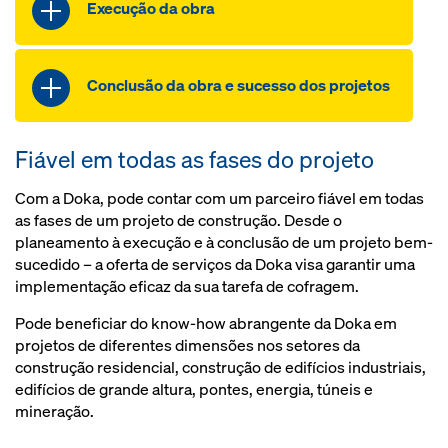
Planeamento da utilização
Execução da obra
Planos de montagem
Planeamento dos ciclos
Cálculo estático
Acompanhamento do projeto
Planeamento 3D
Formação e consultadoria
Processamento do projeto
Conclusão da obra e sucesso dos projetos
Planos de montagem
na obra
Cálculo estático
Técnico especializado
Acompanhamento do projeto
Fiável em todas as fases do projeto
Organização do transporte e
Devolução da cofragem
carga
Serviço de manutenção
Com a Doka, pode contar com um parceiro fiável em todas
Formação e consultadoria
Organização do transporte e
as fases de um projeto de construção. Desde o
carga
planeamento à execução e à conclusão de um projeto bem-
sucedido – a oferta de serviços da Doka visa garantir uma
implementação eficaz da sua tarefa de cofragem.
Pode beneficiar do know-how abrangente da Doka em
projetos de diferentes dimensões nos setores da
construção residencial, construção de edifícios industriais,
edifícios de grande altura, pontes, energia, túneis e
mineração.