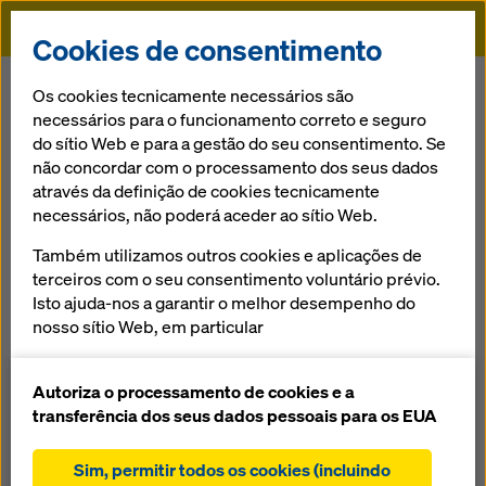
Doka
Cookies de consentimento
Doka
Serviços
Coordenação da cofragem
Os cookies tecnicamente necessários são
necessários para o funcionamento correto e seguro
do sítio Web e para a gestão do seu consentimento. Se
Voltar à visão geral
não concordar com o processamento dos seus dados
através da definição de cookies tecnicamente
Coordenação da cofragem
necessários, não poderá aceder ao sítio Web.
A Doka acompanha e apoia o seu projecto,
Também utilizamos outros cookies e aplicações de
aconselhando sempre o pessoal em obra, enquanto os
terceiros com o seu consentimento voluntário prévio.
trabalhos assim o exigirem.
Isto ajuda-nos a garantir o melhor desempenho do
nosso sítio Web, em particular
melhorar continuamente a funcionalidade do
nosso sítio Web (cookies funcionais e
Autoriza o processamento de cookies e a
estatísticos),
transferência dos seus dados pessoais para os EUA
facilitar um processo de compra sem problemas
ao utilizar a loja online Doka (cookies funcionais e
Sim, permitir todos os cookies (incluindo