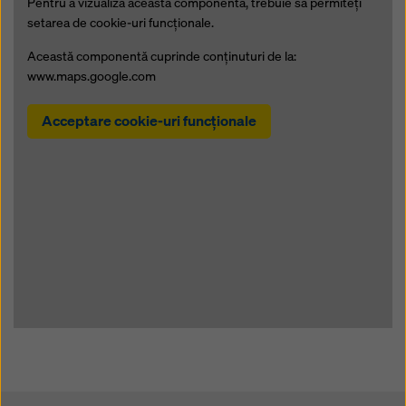
Pentru a vizualiza această componentă, trebuie să permiteţi
setarea de cookie-uri funcţionale.
Această componentă cuprinde conţinuturi de la:
www.maps.google.com
Acceptare cookie-uri funcţionale