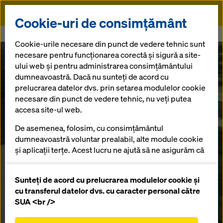
Doka
Cookie-uri de consimțământ
Doka
Cumpărați și închiriați soluții de cofraj - Contact Cluj
Cookie-urile necesare din punct de vedere tehnic sunt
necesare pentru funcționarea corectă și sigură a site-
ului web și pentru administrarea consimțământului
Închiriere și vânzare de sisteme de cofrare si
dumneavoastră. Dacă nu sunteți de acord cu
elemente de protectie Doka Cluj
prelucrarea datelor dvs. prin setarea modulelor cookie
Filială Cluj
necesare din punct de vedere tehnic, nu veți putea
accesa site-ul web.
De asemenea, folosim, cu consimțământul
Sediul nostru se află în Com. Florești, pe DN1 Km
dumneavoastră voluntar prealabil, alte module cookie
490+13, județul Cluj. Din pasiune pentru cofraje, îi
și aplicații terțe. Acest lucru ne ajută să ne asigurăm că
ajutăm pe clienții noștri să construiască mai eficient,
site-ul nostru web funcționează optim, în special
mai bine și mai sigur.
îmbunătățirea continuă a funcționalității site-ului
Sunteți de acord cu prelucrarea modulelor cookie și
nostru web (cookie-uri funcționale și statistice),
cu transferul datelor dvs. cu caracter personal către
T:
+40 724 392 637
facilitarea unui proces de cumpărare fără
SUA <br />
probleme atunci când utilizați magazinul online