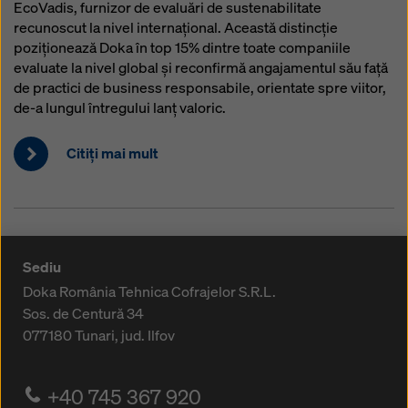
EcoVadis, furnizor de evaluări de sustenabilitate
recunoscut la nivel internațional. Această distincție
poziționează Doka în top 15% dintre toate companiile
evaluate la nivel global și reconfirmă angajamentul său față
de practici de business responsabile, orientate spre viitor,
de-a lungul întregului lanț valoric.
Citiţi mai mult
Sediu
Doka România Tehnica Cofrajelor S.R.L.
Sos. de Centură 34
077180
Tunari, jud. Ilfov
+40 745 367 920