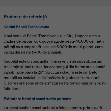
alexandru.surducan@doka.com
Bogdan Suciu
Proiecte de referință
Reprezentant vânzări
Telefon: +40 744 315 684
Sediul Băncii Transilvania
bogdan.suciu@doka.com
Noul sediu al Băncii Transilvania din Cluj-Napoca este o
clădire de birouri cu o suprafață de peste 40.000 de metri
pătrați cu o amprentă la sol de 6.000 de metri pătrați care
Adela Lăpușan
va găzdui peste 1.400 de angajați.
Asistent Manager
Mobil: +40 755 133 158
Imobilul este dispus astfel: trei niveluri de subsol, parter,
adela.lapusan@doka.com
trei etaje și unul retras, iar acoperișul din beton are o pantă
Alexandra Surducan
variabilă de până la 29⁰. Structura clădirii este din beton
Suport logistica
monolit cu instalațiile de încălzire înglobate în structură.
Telefon: +40 724 392 637
Sopt Adrian-Cosmin
Clădirea are zone unde armătura este tensionată prin post-
alexandra.surducan@doka.com
Inginer proiectant
întindere.
adrian-cosmin.sopt@doka.com
Extindere hotel și construcție parcare
La acest șantier constructorul a folosit pentru prima oară
Mihai Nagy