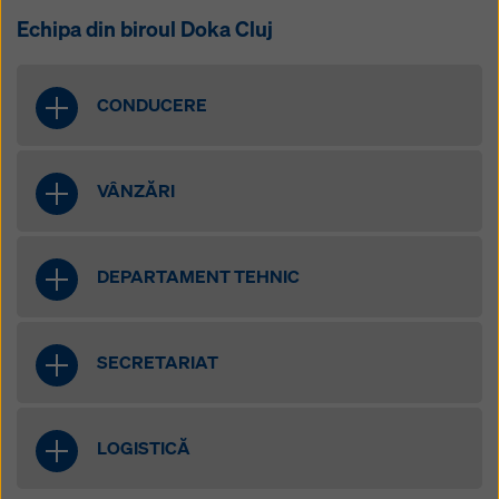
Echipa din biroul Doka Cluj
CONDUCERE
VÂNZĂRI
DEPARTAMENT TEHNIC
Dan Dîrgău
Director filială Cluj
Telefon: +40 757 039 400
SECRETARIAT
dan.dirgau@doka.com
LOGISTICĂ
Surducan Alexandru
Inginer proiectant