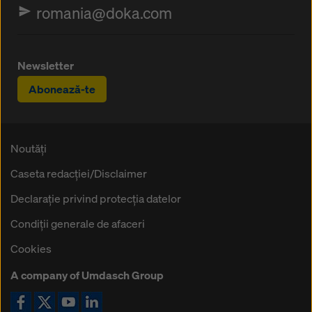
romania@doka.com
Newsletter
Abonează-te
Noutăți
Caseta redacţiei/Disclaimer
Declaraţie privind protecţia datelor
Condiţii generale de afaceri
Cookies
A company of Umdasch Group
Icoană Facebook
Icoană X
Icoană YouTube
Icoană LinkedIn