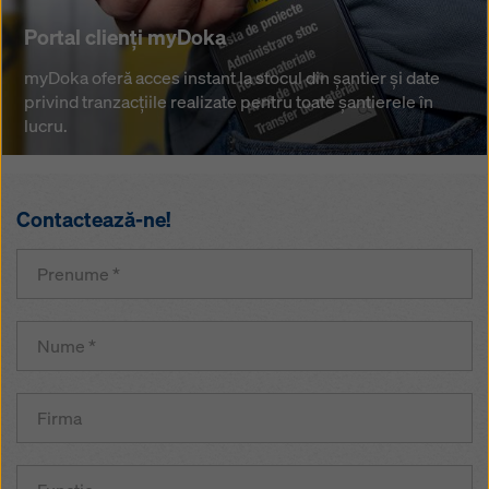
Portal clienți myDoka
şi
Portal clienți myDoka
compactare.
myDoka
myDoka oferă acces instant la stocul din șantier și date
oferă
privind tranzacțiile realizate pentru toate șantierele în
acces
lucru.
instant
la
stocul
din
Contactează-ne!
șantier
și
date
privind
tranzacțiile
realizate
pentru
toate
șantierele
în
lucru.