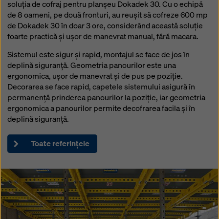
soluția de cofraj pentru planșeu Dokadek 30. Cu o echipă
Reprezentant vânzări zona Timișoara
de 8 oameni, pe două fronturi, au reușit să cofreze 600 mp
Telefon: +40 745 053 101
de Dokadek 30 în doar 3 ore, considerând această soluție
mihai.nagy@doka.com
foarte practică și ușor de manevrat manual, fără macara.
Sistemul este sigur și rapid, montajul se face de jos în
deplină siguranță. Geometria panourilor este una
ergonomica, ușor de manevrat și de pus pe poziție.
Decorarea se face rapid, capetele sistemului asigură în
permanență prinderea panourilor la poziție, iar geometria
ergonomica a panourilor permite decofrarea facila și în
deplină siguranță.
Toate referințele