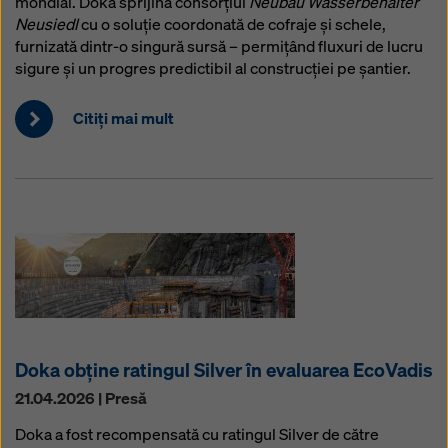
mondial. Doka sprijină consorțiul
Neubau Wasserbehälter
Neusiedl
cu o soluție coordonată de cofraje și schele,
furnizată dintr-o singură sursă – permițând fluxuri de lucru
sigure și un progres predictibil al construcției pe șantier.
Citiţi mai mult
Doka obține ratingul Silver în evaluarea EcoVadis
21.04.2026 | Presă
Doka a fost recompensată cu ratingul Silver de către