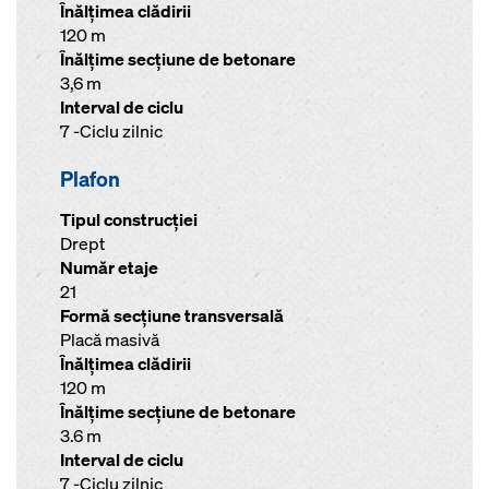
Înălţimea clădirii
120 m
Înălţime secţiune de betonare
3,6 m
Interval de ciclu
7 -Ciclu zilnic
Plafon
Tipul construcției
Drept
Număr etaje
21
Formă secţiune transversală
Placă masivă
Înălţimea clădirii
120 m
Înălţime secţiune de betonare
3.6 m
Interval de ciclu
7 -Ciclu zilnic