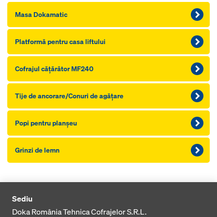
Masa Dokamatic
Platformă pentru casa liftului
Cofrajul căţărător MF240
Tije de ancorare/Conuri de agăţare
Popi pentru planşeu
Grinzi de lemn
Sediu
Doka România Tehnica Cofrajelor S.R.L.