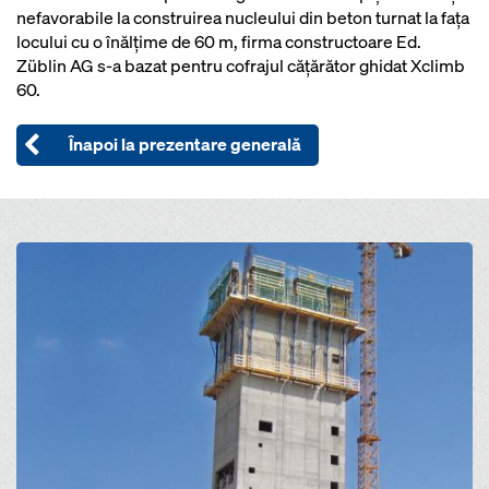
nefavorabile la construirea nucleului din beton turnat la faţa
locului cu o înălţime de 60 m, firma constructoare Ed.
Züblin AG s-a bazat pentru cofrajul căţărător ghidat Xclimb
60.
Înapoi la prezentare generală
Open