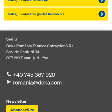
Cofrajul căţărător ghidat Xclimb 60
Sediu
Doka România Tehnica Cofrajelor S.R.L.
Sos. de Centură 34
077180
Tunari, jud. Ilfov
+40 745 367 920
romania@doka.com
Newsletter
Abonează-te