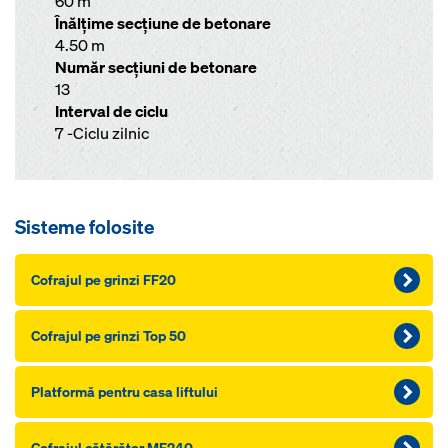
60 m
Înălţime secţiune de betonare
4.50 m
Număr secţiuni de betonare
13
Interval de ciclu
7 -Ciclu zilnic
Sisteme folosite
Cofrajul pe grinzi FF20
Cofrajul pe grinzi Top 50
Platformă pentru casa liftului
Cofrajul căţărător MF240