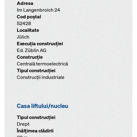
Adresa
Im Langenbroich 24
Cod poştal
52428
Localitate
Jülich
Execuţia construcţiei
Ed. Züblin AG
Construcţie
Centrală termoelectrică
Tipul construcţiei
Construcţii industriale
Casa liftului/nucleu
Tipul construcției
Drept
Înălţimea clădirii