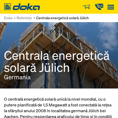
Doka
Doka
Referinţe
Centrala energetică solară Jülich
Centrala energetică
solară Jülich
Germania
O centrală energetică solară unică la nivel mondial, cu o
putere planificată de 1,5 Megawatt a fost conectată la reţea
la sfârşitul anului 2008 în localitatea germană Jülich bei
Aachen. Pentru respectarea graficului de timp şi în condiţii