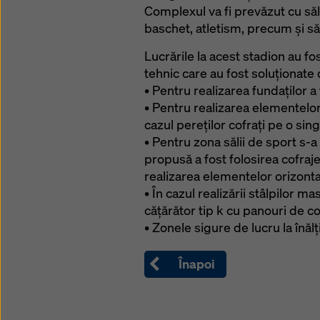
Complexul va fi prevăzut cu săli
baschet, atletism, precum şi săl
Lucrările la acest stadion au 
tehnic care au fost soluționa
• Pentru realizarea fundaților a 
• Pentru realizarea elementelor v
cazul pereților cofrați pe o sin
• Pentru zona sălii de sport s-a
propusă a fost folosirea cofraj
realizarea elementelor orizontal
• În cazul realizării stâlpilor m
cățărător tip k cu panouri de co
• Zonele sigure de lucru la înălț
Înapoi