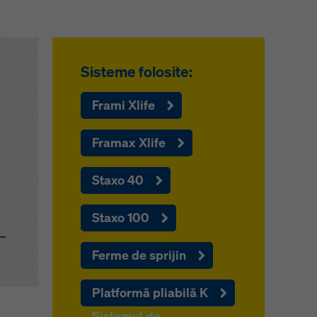
Sisteme folosite:
Frami Xlife
Framax Xlife
Staxo 40
Staxo 100
 –
Ferme de sprijin
Platformă pliabilă K
Sistemul de