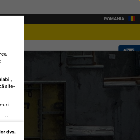
ROMANIA
rieră
rea
e
CONTACT
labil,
SOFTWARE
că site-
e-uri
SHOP
zați
lor dvs.
 pe