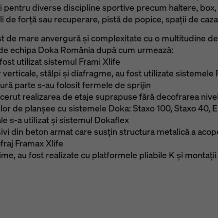
 pentru diverse discipline sportive precum haltere, box, lu
i de forţă sau recuperare, pistă de popice, spaţii de caza
fost de mare anvergură și complexitate cu o multitudine d
te de echipa Doka România după cum urmează:
fost utilizat sistemul Frami Xlife
erticale, stâlpi și diafragme, au fost utilizate sistemele F
gură parte s-au folosit fermele de sprijin
 cerut realizarea de etaje suprapuse fără decofrarea nivele
elor de planșee cu sistemele Doka: Staxo 100, Staxo 40, E
e s-a utilizat și sistemul Dokaflex
asivi din beton armat care susțin structura metalică a acope
fraj Framax Xlife
ime, au fost realizate cu platformele pliabile K și montații