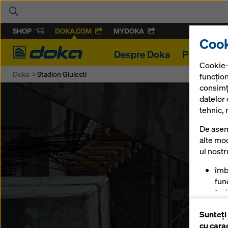
SHOP
DOKA.COM
MYDOKA
Cook
Doka
Despre Doka
Proiecte
Cookie-
Doka
Stadion Giulesti
funcțion
consimț
datelor
tehnic, 
De asem
alte mod
ul nost
îmb
func
fac
mag
Sunteți
pen
cu cara
anu