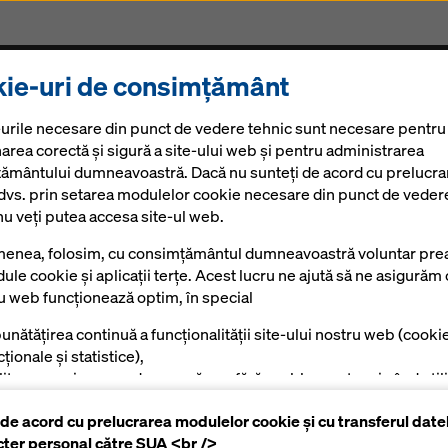
ie-uri de consimțământ
Produse și Servicii
Soluții Digitale
Noutăți
Ca
urile necesare din punct de vedere tehnic sunt necesare pentru
area corectă și sigură a site-ului web și pentru administrarea
ământului dumneavoastră. Dacă nu sunteți de acord cu prelucra
 dvs. prin setarea modulelor cookie necesare din punct de veder
nu veți putea accesa site-ul web.
enea, folosim, cu consimțământul dumneavoastră voluntar prea
ule cookie și aplicații terțe. Acest lucru ne ajută să ne asigurăm 
ru web funcționează optim, în special
unătățirea continuă a funcționalității site-ului nostru web (cooki
ționale și statistice),
ilitarea unui proces de cumpărare fără probleme atunci când utili
azinul online Doka (module cookie funcționale și statistice),
 de acord cu prelucrarea modulelor cookie și cu transferul date
tru a afișa reclame potrivite pentru dumneavoastră ca utilizator
cter personal către SUA <br />
mite platforme (cookie-uri de marketing).