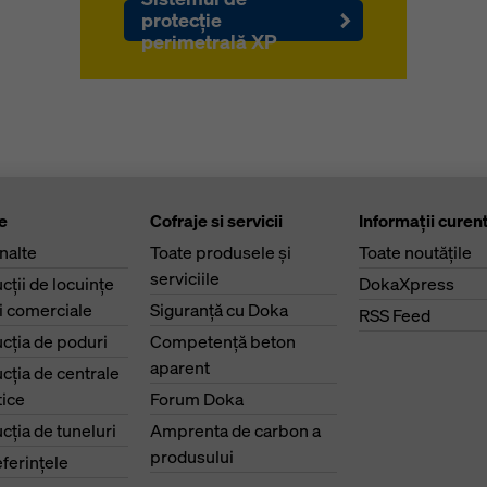
protecţie
perimetrală XP
e
Cofraje si servicii
Informaţii curen
înalte
Toate produsele şi
Toate noutăţile
serviciile
cţii de locuinţe
DokaXpress
ri comerciale
Siguranţă cu Doka
RSS Feed
cţia de poduri
Competenţă beton
aparent
cţia de centrale
ice
Forum Doka
cţia de tuneluri
Amprenta de carbon a
produsului
eferinţele