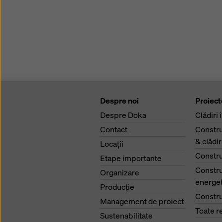
Despre noi
Proiect
Despre Doka
Clădiri 
Contact
Constru
& clădi
Locaţii
Constru
Etape importante
Constru
Organizare
energet
Producţie
Constru
Management de proiect
Toate r
Sustenabilitate