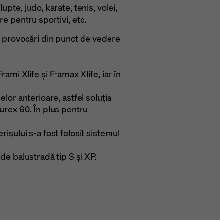
pte, judo, karate, tenis, volei,
re pentru sportivi, etc.
e provocări din punct de vedere
rami Xlife și Framax Xlife, iar în
lor anterioare, astfel soluția
urex 60. În plus pentru
rișului s-a fost folosit sistemul
 de balustradă tip S și XP.