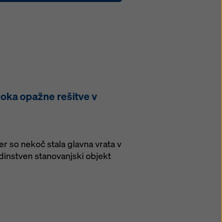
Doka opažne rešitve v
r so nekoč stala glavna vrata v
instven stanovanjski objekt