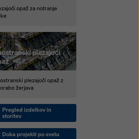
ezajoči opaž za notranje
ške
ostranski plezajoči
paž
ostranski plezajoči opaž z
orabo žerjava
Pregled izdelkov in
storitev
Doka projekti po svetu