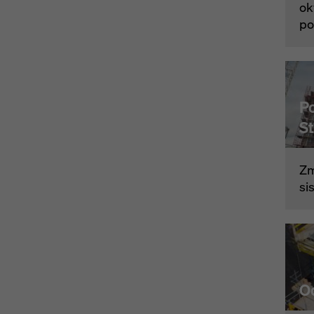
ok
po
P
S
Zm
si
O