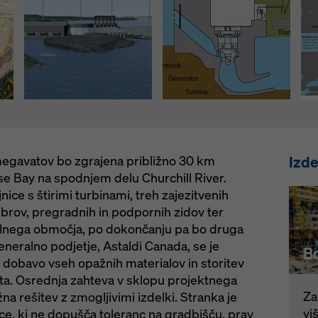
Izde
egavatov bo zgrajena približno 30 km
 Bay na spodnjem delu Churchill River.
ice s štirimi turbinami, treh zajezitvenih
tebrov, pregradnih in podpornih zidov ter
alnega območja, po dokončanju pa bo druga
eneralno podjetje, Astaldi Canada, se je
B
a dobavo vseh opažnih materialov in storitev
ta. Osrednja zahteva v sklopu projektnega
Za
žna rešitev z zmogljivimi izdelki. Stranka je
vi
ce, ki ne dopušča toleranc na gradbišču, prav