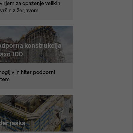
virjem za opaženje velikih
vršin z žerjavom
odporna konstrukcija
taxo 100
ogljiv in hiter podporni
stem
der jaška