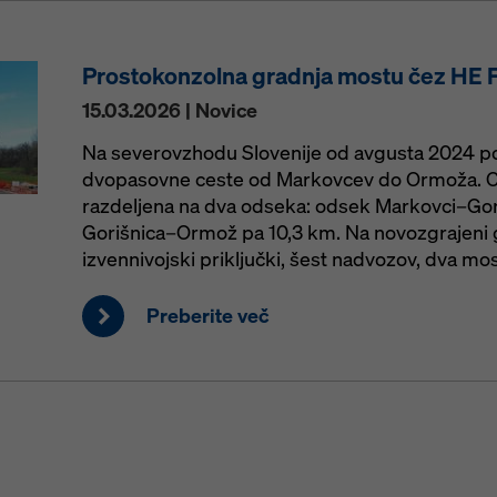
Prostokonzolna gradnja mostu čez HE F
15.03.2026 | Novice
Na severovzhodu Slovenije od avgusta 2024 p
dvopasovne ceste od Markovcev do Ormoža. Ce
razdeljena na dva odseka: odsek Markovci–Gor
Gorišnica–Ormož pa 10,3 km. Na novozgrajeni gl
izvennivojski priključki, šest nadvozov, dva mo
Preberite več