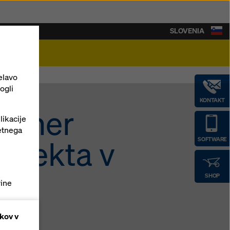
SLOVENIA
ost
elavo
ogli
KONTAKT
artner
likacije
etnega
ojekta v
SOFTWARE
SHOP
vine
enih
kov v