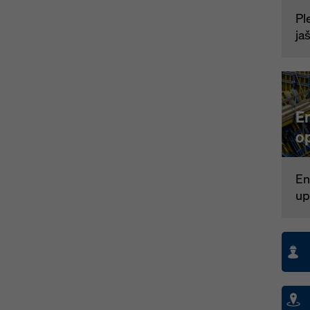
Pl
ja
En
o
En
up