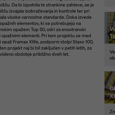
išču. Da bi izpolnila te strankine zahteve, se je
ču izvajala izobraževanja in kontrole ter pri
jala visoke varnostne standarde. Doka izvede
pažnih elementov, ki se potrebujejo na
V
enskim opažem Top 50, odri za enostranski
T
i opažnimi elementi. Pri tem projektu se med
 opaž Framax Xlife, podporni stolpi Staxo 100,
n projekt naj bi bil zaključen v petih letih, za
Ve
videno obdobje približno dveh let.
ob
O
Xl
Zm