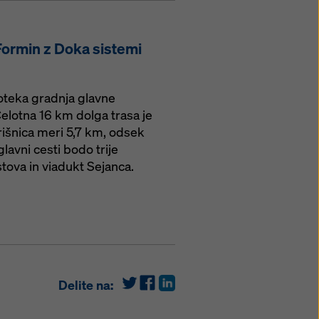
ormin z Doka sistemi
oteka gradnja glavne
lotna 16 km dolga trasa je
išnica meri 5,7 km, odsek
avni cesti bodo trije
stova in viadukt Sejanca.
Delite na: