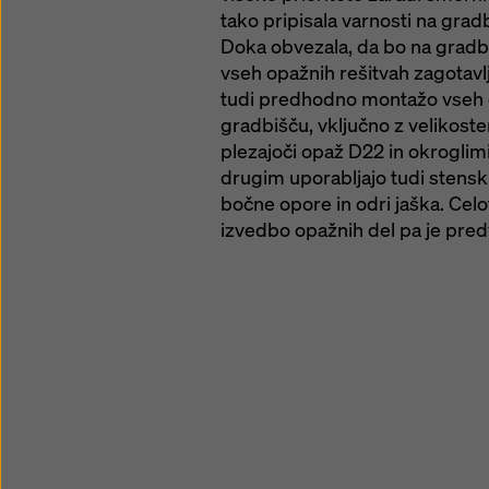
tako pripisala varnosti na gradb
Doka obvezala, da bo na gradbiš
vseh opažnih rešitvah zagotavl
tudi predhodno montažo vseh o
gradbišču, vključno z velikost
plezajoči opaž D22 in okroglim
drugim uporabljajo tudi stenski
bočne opore in odri jaška. Celote
izvedbo opažnih del pa je pred