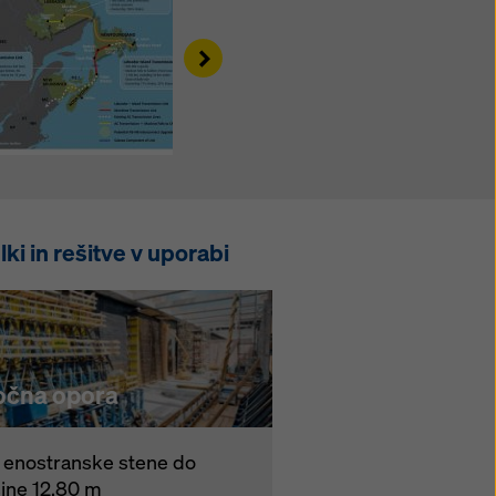
Right
lki in rešitve v uporabi
očna opora
 enostranske stene do
šine 12,80 m