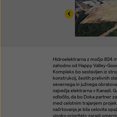
Left
Hidroelektrarna z močjo 824 m
zahodno od Happy Valley-Goose
Kompleks bo sestavljen iz strojn
konstrukcij, šestih prelivnih s
severnega in južnega obratov
največja elektrarna v Kanadi. G
odločilo, da bo Doka partner z
med celotnim trajanjem projek
načrtovanja je bila celovita opa
visoko prioriteto zaradi smerni