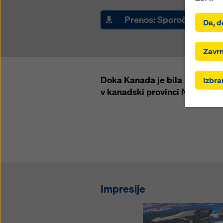
S klikom
namesti
Prenos: Sporočilo za jav
Da, d
se strin
tudi pre
vključuj
Zavrn
sklepa 
ukrepov 
Doka Kanada je bila izbrana k
Izbran
obstaja
v kanadski provinci Nova Fund
dostopal
proti te
lahko za
piškotk
ustrezni
prihodn
na dnu t
Več inf
Impresije
Ponujam