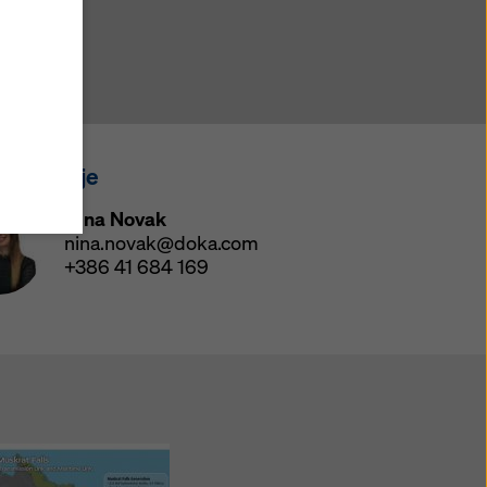
ate z
anim“
jučuje
h ni
o
 za medije
ter da
Nina Novak
glasje,
nina.novak@doka.com
+386 41 684 169
uporabo
kotkov
otkov).