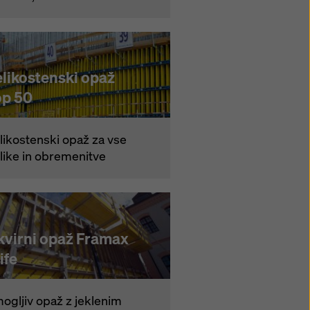
elikostenski opaž
op 50
likostenski opaž za vse
like in obremenitve
kvirni opaž Framax
ife
ogljiv opaž z jeklenim