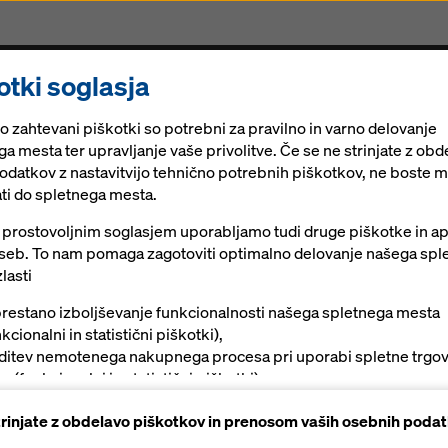
otki soglasja
eference
Digitalne rešitve
Aktualno
Trajnostn
o zahtevani piškotki so potrebni za pravilno in varno delovanje
jega gradbenega projekta v Kanadi
a mesta ter upravljanje vaše privolitve. Če se ne strinjate z obd
podatkov z nastavitvijo tehnično potrebnih piškotkov, ne boste m
ti do spletnega mesta.
alls – Doka je p
 prostovoljnim soglasjem uporabljamo tudi druge piškotke in ap
 oseb. To nam pomaga zagotoviti optimalno delovanje našega spl
ga gradbenega pr
lasti
restano izboljševanje funkcionalnosti našega spletnega mesta
kcionalni in statistični piškotki),
ditev nemotenega nakupnega procesa pri uporabi spletne trgo
a (funkcionalni in statistični piškotki),
otavljanje ustreznega oglaševanja vam kot uporabniku na določ
strinjate z obdelavo piškotkov in prenosom vaših osebnih podat
tformah (trženjski piškotki).