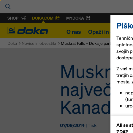
SHOP
DOKA.COM
MYDOKA
Pišk
Doka
O nas
Opaži in odri
R
Tehničn
Doka
Novice in obvestila
Muskrat Falls – Doka je partner največ
spletneg
svojih 
dostopa
Muskrat F
Z vašim
tretjih
največje
mesta, z
nep
Kanadi
(fun
ure
Dok
zag
Ali se 
07/09/2014 |
Tisk
pla
ZDA?