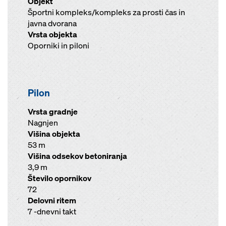
Objekt
Športni kompleks/kompleks za prosti čas in
javna dvorana
Vrsta objekta
Oporniki in piloni
Pilon
Vrsta gradnje
Nagnjen
Višina objekta
53 m
Višina odsekov betoniranja
3,9 m
Število opornikov
72
Delovni ritem
7 -dnevni takt