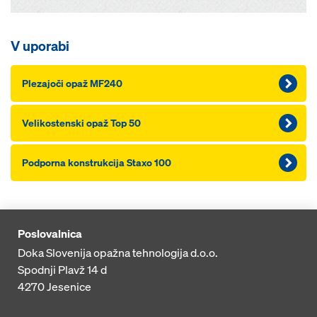
V uporabi
Plezajoči opaž MF240
Velikostenski opaž Top 50
Podporna konstrukcija Staxo 100
Poslovalnica
Doka Slovenija opažna tehnologija d.o.o.
Spodnji Plavž 14 d
4270
Jesenice