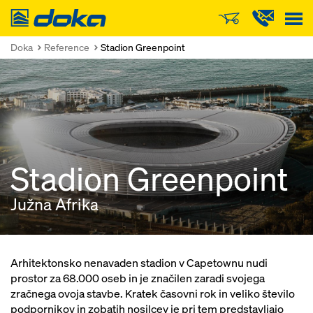
Doka
Doka
Reference
Stadion Greenpoint
Stadion Greenpoint
Južna Afrika
Arhitektonsko nenavaden stadion v Capetownu nudi
prostor za 68.000 oseb in je značilen zaradi svojega
zračnega ovoja stavbe. Kratek časovni rok in veliko število
podpornikov in zobatih nosilcev je pri tem predstavljajo