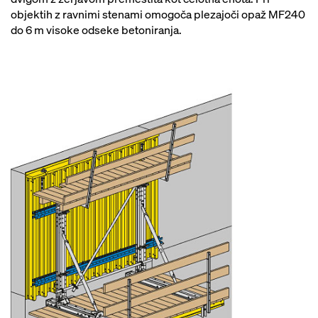
objektih z ravnimi stenami omogoča plezajoči opaž MF240
do 6 m visoke odseke betoniranja.