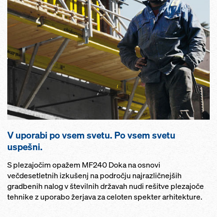
V uporabi po vsem svetu. Po vsem svetu
uspešni.
S plezajočim opažem MF240 Doka na osnovi
večdesetletnih izkušenj na področju najrazličnejših
gradbenih nalog v številnih državah nudi rešitve plezajoče
tehnike z uporabo žerjava za celoten spekter arhitekture.