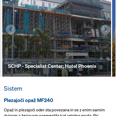
Left
Righ
SCHP - Specialist Center; Hotel Phoenix
Sistem
Plezajoči opaž MF240
Opaž in plezajoči oder sta povezana in se z enim samim
dvigom z žerjavom premestita kot celotna enota. Pri