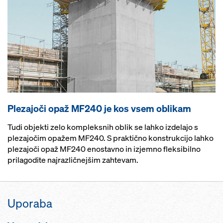
Plezajoči opaž MF240 je kos vsem oblikam
Tudi objekti zelo kompleksnih oblik se lahko izdelajo s
plezajočim opažem MF240. S praktično konstrukcijo lahko
plezajoči opaž MF240 enostavno in izjemno fleksibilno
prilagodite najrazličnejšim zahtevam.
Uporaba